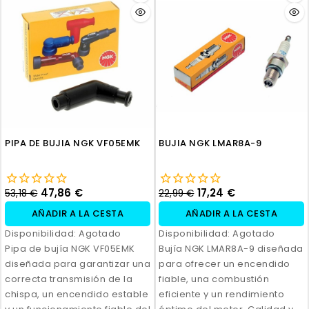
PIPA DE BUJIA NGK VF05EMK
BUJIA NGK LMAR8A-9
47,86 €
17,24 €
53,18 €
22,99 €
AÑADIR A LA CESTA
AÑADIR A LA CESTA
Disponibilidad:
Agotado
Disponibilidad:
Agotado
Pipa de bujía NGK VF05EMK
Bujía NGK LMAR8A-9 diseñada
diseñada para garantizar una
para ofrecer un encendido
correcta transmisión de la
fiable, una combustión
chispa, un encendido estable
eficiente y un rendimiento