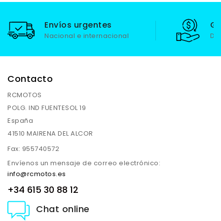
Envíos urgentes
Ga
Nacional e internacional
De
Contacto
RCMOTOS
POLG. IND FUENTESOL 19
España
41510 MAIRENA DEL ALCOR
Fax:
955740572
Envíenos un mensaje de correo electrónico:
info@rcmotos.es
+34 615 30 88 12
Chat online