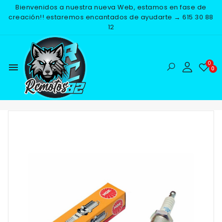
Bienvenidos a nuestra nueva Web, estamos en fase de
creación!! estaremos encantados de ayudarte → 615 30 88
12
menu
Inicio
RECAMBIOS
ELECTRICO
BUJIAS
BUJIA NGK
BKR6E-11 TERMINAL SOLIDO
-25%
NUEVO