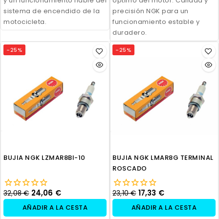
y un funcionamiento fiable del
óptimo del motor. Calidad y
sistema de encendido de la
precisión NGK para un
motocicleta.
funcionamiento estable y
duradero.
-25%
-25%
BUJIA NGK LZMAR8BI-10
BUJIA NGK LMAR8G TERMINAL
ROSCADO
24,06 €
17,33 €
32,08 €
23,10 €
AÑADIR A LA CESTA
AÑADIR A LA CESTA