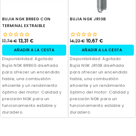
BUJIA NGK BR8EG CON
BUJIA NGK JR10B
TERMINAL EXTRAIBLE
13,31 €
10,67 €
17,74 €
14,23 €
AÑADIR A LA CESTA
AÑADIR A LA CESTA
Disponibilidad:
Agotado
Disponibilidad:
Agotado
Bujía NGK BR8EG diseñada
Bujía NGK JR10B diseñada
para ofrecer un encendido
para ofrecer un encendido
fiable, una combustión
fiable, una combustión
eficiente y un rendimiento
eficiente y un rendimiento
óptimo del motor. Calidad y
óptimo del motor. Calidad y
precisión NGK para un
precisión NGK para un
funcionamiento estable y
funcionamiento estable y
duradero.
duradero.