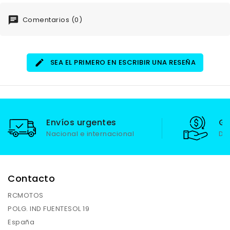
Comentarios (0)
SEA EL PRIMERO EN ESCRIBIR UNA RESEÑA
Envíos urgentes
Ga
Nacional e internacional
De
Contacto
RCMOTOS
POLG. IND FUENTESOL 19
España