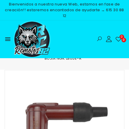
Bienvenidos a nuestra nueva Web, estamos en fase de
creación!! estaremos encantados de ayudarte → 615 30 88
12
menu
Inicio
RECAMBIOS
ELECTRICO
BUJIAS
PIPA DE
BUJIA NGK LB05E-R
-10%
NUEVO