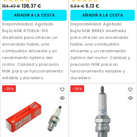
138,37 €
5,13 €
184,49 €
6,84 €
AÑADIR A LA CESTA
AÑADIR A LA CESTA
Disponibilidad:
Agotado
Disponibilidad:
Agotado
Bujía NGK R7282A-105
Bujía NGK BR9ES diseñada
diseñada para ofrecer un
para ofrecer un encendido
encendido fiable, una
fiable, una combustión
combustión eficiente y un
eficiente y un rendimiento
rendimiento óptimo del
óptimo del motor. Calidad y
motor. Calidad y precisión
precisión NGK para un
NGK para un funcionamiento
funcionamiento estable y
estable y duradero.
duradero.
-25%
-25%