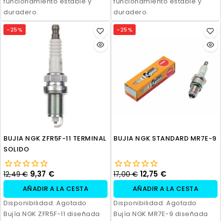
funcionamiento estable y
funcionamiento estable y
duradero.
duradero.
-25%
-25%
BUJIA NGK ZFR5F-11 TERMINAL
BUJIA NGK STANDARD MR7E-9
SOLIDO
9,37 €
12,75 €
12,49 €
17,00 €
AÑADIR A LA CESTA
AÑADIR A LA CESTA
Disponibilidad:
Agotado
Disponibilidad:
Agotado
Bujía NGK ZFR5F-11 diseñada
Bujía NGK MR7E-9 diseñada