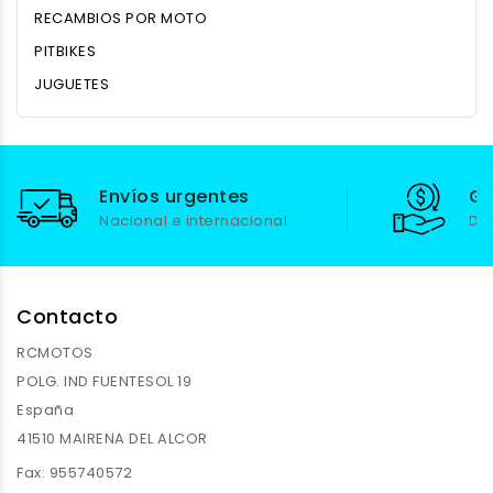
RECAMBIOS POR MOTO
PITBIKES
JUGUETES
Envíos urgentes
Ga
Nacional e internacional
De
Contacto
RCMOTOS
POLG. IND FUENTESOL 19
España
41510 MAIRENA DEL ALCOR
Fax:
955740572