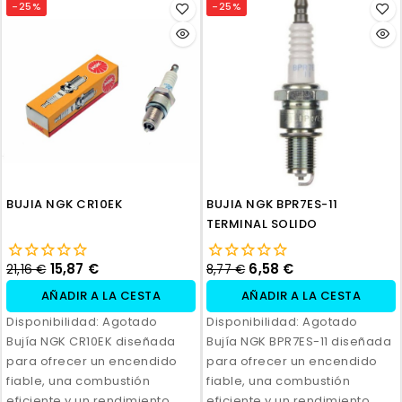
-25%
-25%
BUJIA NGK CR10EK
BUJIA NGK BPR7ES-11
TERMINAL SOLIDO
15,87 €
6,58 €
21,16 €
8,77 €
AÑADIR A LA CESTA
AÑADIR A LA CESTA
Disponibilidad:
Agotado
Disponibilidad:
Agotado
Bujía NGK CR10EK diseñada
Bujía NGK BPR7ES-11 diseñada
para ofrecer un encendido
para ofrecer un encendido
fiable, una combustión
fiable, una combustión
eficiente y un rendimiento
eficiente y un rendimiento