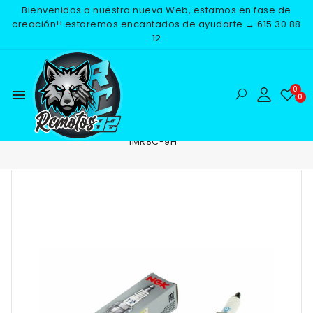
Bienvenidos a nuestra nueva Web, estamos en fase de
creación!! estaremos encantados de ayudarte → 615 30 88
12
menu
Inicio
RECAMBIOS
ELECTRICO
BUJIAS
BUJIA NGK
IMR8C-9H
-25%
NUEVO