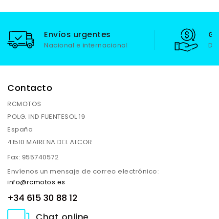
Envíos urgentes
Ga
Nacional e internacional
De
Contacto
RCMOTOS
POLG. IND FUENTESOL 19
España
41510 MAIRENA DEL ALCOR
Fax:
955740572
Envíenos un mensaje de correo electrónico:
info@rcmotos.es
+34 615 30 88 12
Chat online