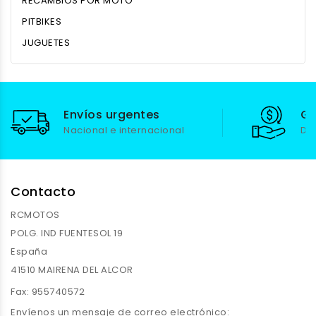
RECAMBIOS POR MOTO
PITBIKES
JUGUETES
Envíos urgentes
Ga
Nacional e internacional
De
Contacto
RCMOTOS
POLG. IND FUENTESOL 19
España
41510 MAIRENA DEL ALCOR
Fax:
955740572
Envíenos un mensaje de correo electrónico: