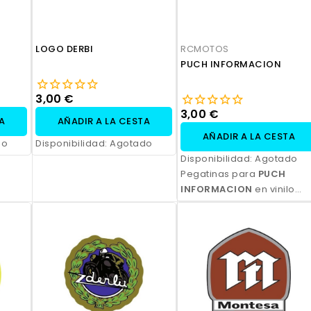
LOGO DERBI
RCMOTOS
PUCH INFORMACION
3,00 €
3,00 €
TA
AÑADIR A LA CESTA
AÑADIR A LA CESTA
do
Disponibilidad:
Agotado
Disponibilidad:
Agotado
Pegatinas para
PUCH
INFORMACION
en vinilo
polimérico laminado,
impresas con tinta
ecosolvente. Alta
resistencia, acabado
profesional y opción de
personalización.