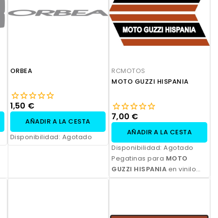
ORBEA
RCMOTOS
MOTO GUZZI HISPANIA
1,50 €
7,00 €
AÑADIR A LA CESTA
AÑADIR A LA CESTA
Disponibilidad:
Agotado
Disponibilidad:
Agotado
Pegatinas para
MOTO
GUZZI HISPANIA
en vinilo
polimérico laminado,
impresas con tinta
ecosolvente. Alta
resistencia, acabado