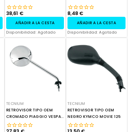
125
SENDA
38,61 €
8,48 €
AÑADIR A LA CESTA
AÑADIR A LA CESTA
Disponibilidad:
Agotado
Disponibilidad:
Agotado
TECNIUM
TECNIUM
RETROVISOR TIPO OEM
RETROVISOR TIPO OEM
CROMADO PIAGGIO VESPA
NEGRO KYMCO MOVIE 125
GTS250 IE
27,83 €
13,50 €