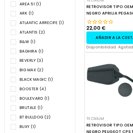
TECNIUM
AREA 51
(1)
RETROVISOR TIPO OEM
NEGRO APRILIA PEGAS
ARK
(1)
ATLANTIC ARRECIFE
(1)
22,00 €
ATLANTIS
(2)
AÑADIR A LA CES
B&W
(1)
Disponibilidad:
Agota
BAGHIRA
(1)
BEVERLY
(3)
BIG MAX
(2)
BLACK MAGIC
(1)
BOOSTER
(4)
BOULEVARD
(1)
BRUTALE
(1)
BT BULLDOG
(2)
TECNIUM
RETROVISOR TIPO OEM
BUXY
(1)
NEGRO PEUGEOT CPS 