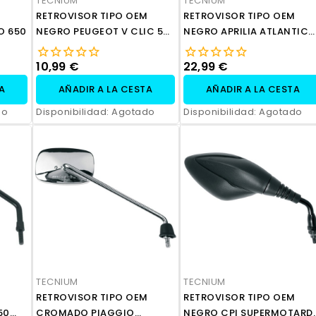
TECNIUM
TECNIUM
RETROVISOR TIPO OEM
RETROVISOR TIPO OEM
O 650
NEGRO PEUGEOT V CLIC 50
NEGRO APRILIA ATLANTIC
4T
500
10,99 €
22,99 €
TA
AÑADIR A LA CESTA
AÑADIR A LA CESTA
do
Disponibilidad:
Agotado
Disponibilidad:
Agotado
TECNIUM
TECNIUM
RETROVISOR TIPO OEM
RETROVISOR TIPO OEM
50
CROMADO PIAGGIO
NEGRO CPI SUPERMOTARD