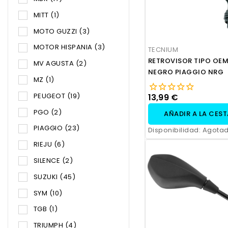
MITT
(1)
MOTO GUZZI
(3)
MOTOR HISPANIA
(3)
TECNIUM
RETROVISOR TIPO OEM
MV AGUSTA
(2)
NEGRO PIAGGIO NRG
MZ
(1)
PEUGEOT
(19)
13,99 €
PGO
(2)
AÑADIR A LA CES
PIAGGIO
(23)
Disponibilidad:
Agota
RIEJU
(6)
SILENCE
(2)
SUZUKI
(45)
SYM
(10)
TGB
(1)
TRIUMPH
(4)