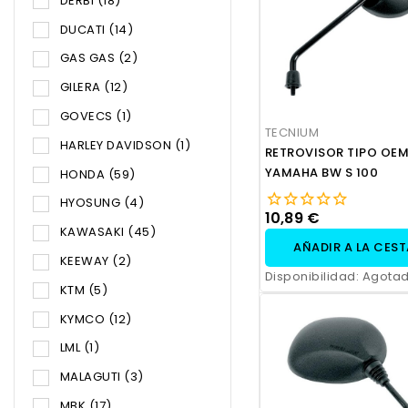
DERBI
(18)
DUCATI
(14)
GAS GAS
(2)
GILERA
(12)
GOVECS
(1)
TECNIUM
HARLEY DAVIDSON
(1)
RETROVISOR TIPO OEM
YAMAHA BW S 100
HONDA
(59)
HYOSUNG
(4)
10,89 €
KAWASAKI
(45)
AÑADIR A LA CES
KEEWAY
(2)
Disponibilidad:
Agota
KTM
(5)
KYMCO
(12)
LML
(1)
MALAGUTI
(3)
MBK
(17)