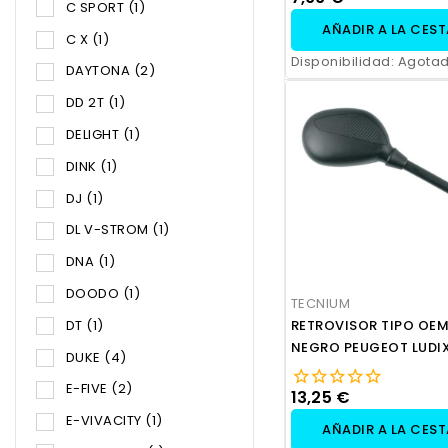
C SPORT
(1)
AÑADIR A LA CES
C X
(1)
Disponibilidad:
Agota
DAYTONA
(2)
DD 2T
(1)
DELIGHT
(1)
DINK
(1)
DJ
(1)
DL V-STROM
(1)
DNA
(1)
DOODO
(1)
TECNIUM
RETROVISOR TIPO OEM
DT
(1)
NEGRO PEUGEOT LUDI
DUKE
(4)
ELEGANCE TREND 50
E-FIVE
(2)
13,25 €
E-VIVACITY
(1)
AÑADIR A LA CES