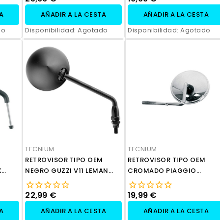
TA
AÑADIR A LA CESTA
AÑADIR A LA CESTA
do
Disponibilidad:
Agotado
Disponibilidad:
Agotado
TECNIUM
TECNIUM
RETROVISOR TIPO OEM
RETROVISOR TIPO OEM
X
NEGRO GUZZI V11 LEMAN
CROMADO PIAGGIO
SPORT 99 01
VESPINO GL50
22,99 €
19,99 €
TA
AÑADIR A LA CESTA
AÑADIR A LA CESTA