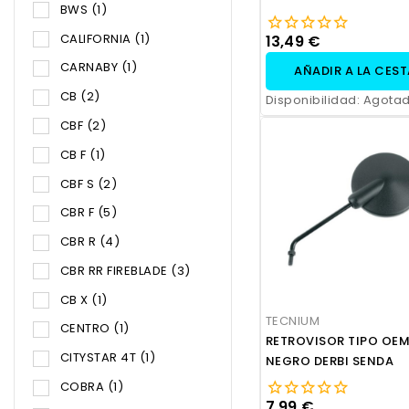
BWS
(1)
STREET
CALIFORNIA
(1)
13,49 €
CARNABY
(1)
AÑADIR A LA CES
CB
(2)
Disponibilidad:
Agota
CBF
(2)
CB F
(1)
CBF S
(2)
CBR F
(5)
CBR R
(4)
CBR RR FIREBLADE
(3)
CB X
(1)
TECNIUM
CENTRO
(1)
RETROVISOR TIPO OEM
CITYSTAR 4T
(1)
NEGRO DERBI SENDA
COBRA
(1)
7,99 €