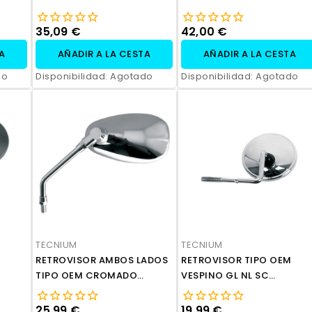
BEVERLY 125
50
35,09 €
42,00 €
TA
AÑADIR A LA CESTA
AÑADIR A LA CESTA
do
Disponibilidad:
Agotado
Disponibilidad:
Agotado
TECNIUM
TECNIUM
RETROVISOR AMBOS LADOS
RETROVISOR TIPO OEM
TIPO OEM CROMADO
VESPINO GL NL SC
DAELIM ROADWIN 125
REDONDO 105 MM
25,99 €
19,99 €