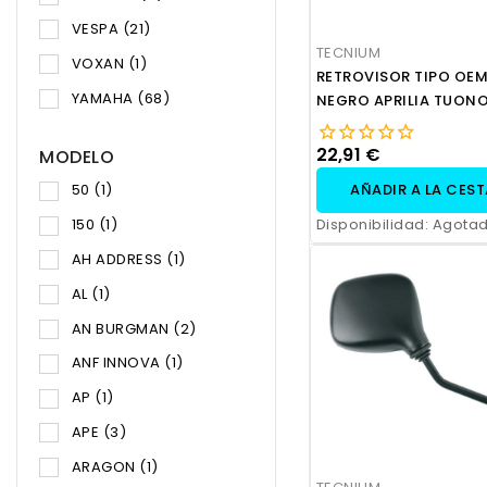
VESPA
(21)
TECNIUM
VOXAN
(1)
RETROVISOR TIPO OEM
YAMAHA
(68)
NEGRO APRILIA TUONO
1000
22,91 €
MODELO
AÑADIR A LA CES
50
(1)
150
(1)
Disponibilidad:
Agota
AH ADDRESS
(1)
AL
(1)
AN BURGMAN
(2)
ANF INNOVA
(1)
AP
(1)
APE
(3)
ARAGON
(1)