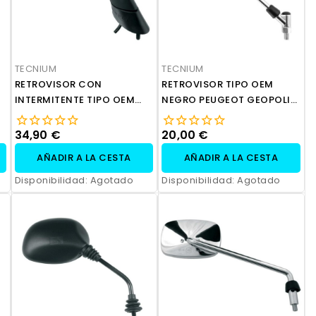
TECNIUM
TECNIUM
RETROVISOR CON
RETROVISOR TIPO OEM
INTERMITENTE TIPO OEM
NEGRO PEUGEOT GEOPOLIS
NEGRO APRILIA
125250400
RSV1000FACTORYR
34,90 €
20,00 €
AÑADIR A LA CESTA
AÑADIR A LA CESTA
Disponibilidad:
Agotado
Disponibilidad:
Agotado