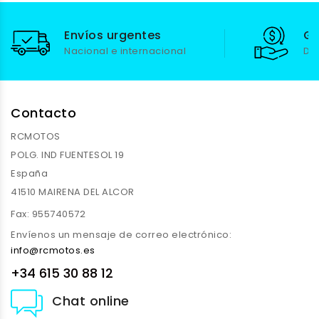
Envíos urgentes
Ga
Nacional e internacional
De
Contacto
RCMOTOS
POLG. IND FUENTESOL 19
España
41510 MAIRENA DEL ALCOR
Fax:
955740572
Envíenos un mensaje de correo electrónico:
info@rcmotos.es
+34 615 30 88 12
Chat online