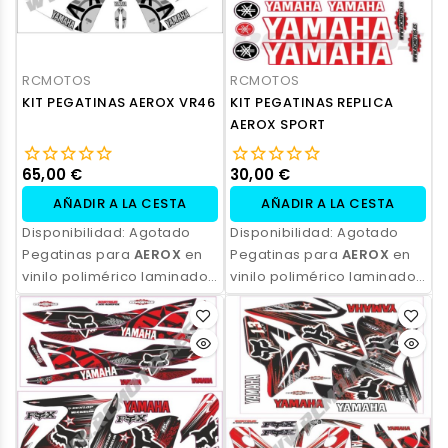
RCMOTOS
RCMOTOS
KIT PEGATINAS AEROX VR46
KIT PEGATINAS REPLICA
AEROX SPORT
65,00 €
30,00 €
AÑADIR A LA CESTA
AÑADIR A LA CESTA
Disponibilidad:
Agotado
Disponibilidad:
Agotado
Pegatinas para
AEROX
en
Pegatinas para
AEROX
en
vinilo polimérico laminado,
vinilo polimérico laminado,
impresas con tinta
impresas con tinta
ecosolvente. Alta
ecosolvente. Alta
resistencia, acabado
resistencia, acabado
profesional y opción de
profesional y opción de
personalización.
personalización.