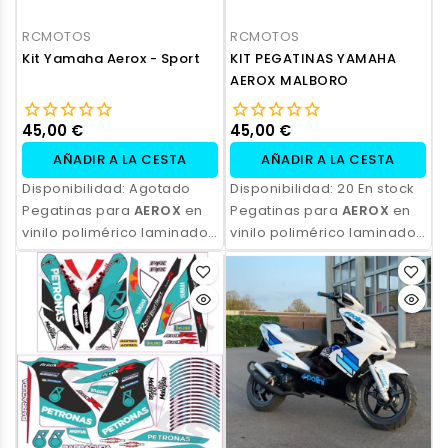
RCMOTOS
RCMOTOS
Kit Yamaha Aerox - Sport
KIT PEGATINAS YAMAHA
AEROX MALBORO
45,00 €
45,00 €
AÑADIR A LA CESTA
AÑADIR A LA CESTA
Disponibilidad:
Agotado
Disponibilidad:
20 En stock
Pegatinas para
AEROX
en
Pegatinas para
AEROX
en
vinilo polimérico laminado,
vinilo polimérico laminado,
impresas con tinta
impresas con tinta
ecosolvente. Alta
ecosolvente. Alta
resistencia, acabado
resistencia, acabado
profesional y opción de
profesional y opción de
personalización.
personalización.