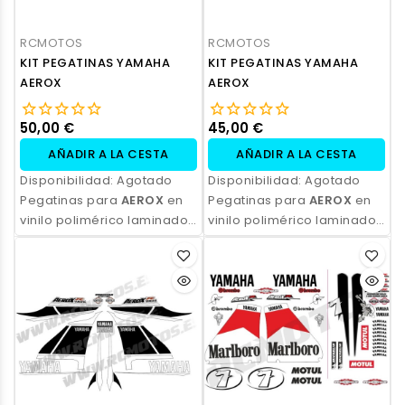
RCMOTOS
RCMOTOS
KIT PEGATINAS YAMAHA
KIT PEGATINAS YAMAHA
AEROX
AEROX
50,00 €
45,00 €
AÑADIR A LA CESTA
AÑADIR A LA CESTA
Disponibilidad:
Agotado
Disponibilidad:
Agotado
Pegatinas para
AEROX
en
Pegatinas para
AEROX
en
vinilo polimérico laminado,
vinilo polimérico laminado,
impresas con tinta
impresas con tinta
ecosolvente. Alta
ecosolvente. Alta
resistencia, acabado
resistencia, acabado
profesional y opción de
profesional y opción de
personalización.
personalización.