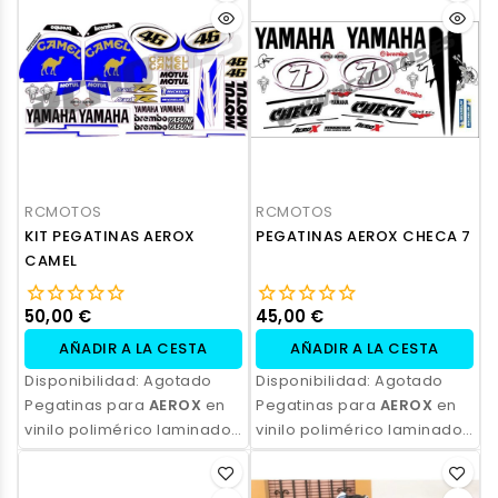
resistencia, acabado
resistencia, acabado
profesional y opción de
profesional y opción de
personalización.
personalización.
RCMOTOS
RCMOTOS
KIT PEGATINAS AEROX
PEGATINAS AEROX CHECA 7
CAMEL
50,00 €
45,00 €
AÑADIR A LA CESTA
AÑADIR A LA CESTA
Disponibilidad:
Agotado
Disponibilidad:
Agotado
Pegatinas para
AEROX
en
Pegatinas para
AEROX
en
vinilo polimérico laminado,
vinilo polimérico laminado,
impresas con tinta
impresas con tinta
ecosolvente. Alta
ecosolvente. Alta