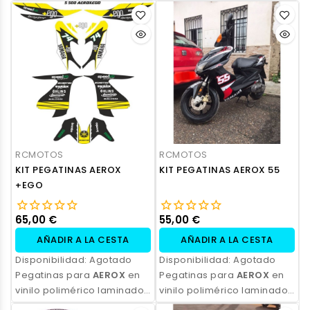
RCMOTOS
RCMOTOS
KIT PEGATINAS AEROX
KIT PEGATINAS AEROX 55
+EGO
65,00 €
55,00 €
AÑADIR A LA CESTA
AÑADIR A LA CESTA
Disponibilidad:
Agotado
Disponibilidad:
Agotado
Pegatinas para
AEROX
en
Pegatinas para
AEROX
en
vinilo polimérico laminado,
vinilo polimérico laminado,
impresas con tinta
impresas con tinta