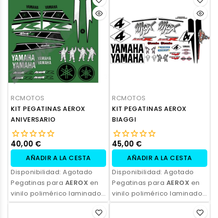
ecosolvente. Alta
ecosolvente. Alta
resistencia, acabado
resistencia, acabado
profesional y opción de
profesional y opción de
personalización.
personalización.
RCMOTOS
RCMOTOS
KIT PEGATINAS AEROX
KIT PEGATINAS AEROX
ANIVERSARIO
BIAGGI
40,00 €
45,00 €
AÑADIR A LA CESTA
AÑADIR A LA CESTA
Disponibilidad:
Agotado
Disponibilidad:
Agotado
Pegatinas para
AEROX
en
Pegatinas para
AEROX
en
vinilo polimérico laminado,
vinilo polimérico laminado,
impresas con tinta
impresas con tinta
ecosolvente. Alta
ecosolvente. Alta