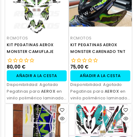
RCMOTOS
RCMOTOS
KIT PEGATINAS AEROX
KIT PEGATINAS AEROX
MONSTER CAMUFLAJE
MONSTER CARENADO TNT
80,00 €
75,00 €
AÑADIR A LA CESTA
AÑADIR A LA CESTA
Disponibilidad:
Agotado
Disponibilidad:
Agotado
Pegatinas para
AEROX
en
Pegatinas para
AEROX
en
vinilo polimérico laminado,
vinilo polimérico laminado,
impresas con tinta
impresas con tinta
ecosolvente. Alta
ecosolvente. Alta
resistencia, acabado
resistencia, acabado
profesional y opción de
profesional y opción de
personalización.
personalización.