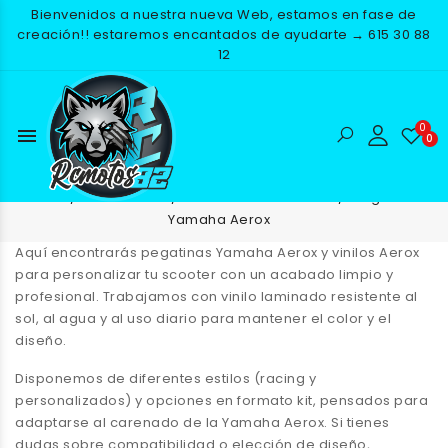
Bienvenidos a nuestra nueva Web, estamos en fase de
creación!! estaremos encantados de ayudarte → 615 30 88
12
menu
Pegatinas Yamaha Aerox
Inicio
ADHESIVOS
PEGATINAS SCOOTER
Pegatinas
Yamaha Aerox
Aquí encontrarás
pegatinas Yamaha Aerox
y
vinilos Aerox
para personalizar tu scooter con un acabado limpio y
profesional. Trabajamos con vinilo laminado resistente al
sol, al agua y al uso diario para mantener el color y el
diseño.
Disponemos de diferentes estilos (racing y
personalizados) y opciones en formato kit, pensados para
adaptarse al carenado de la
Yamaha Aerox
. Si tienes
dudas sobre compatibilidad o elección de diseño,