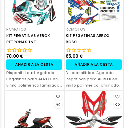
RCMOTOS
RCMOTOS
KIT PEGATINAS AEROX
KIT PEGATINAS AEROX
PETRONAS TNT
ROSSI
70,00 €
65,00 €
AÑADIR A LA CESTA
AÑADIR A LA CESTA
Disponibilidad:
Agotado
Disponibilidad:
Agotado
Pegatinas para
AEROX
en
Pegatinas para
AEROX
en
vinilo polimérico laminado,
vinilo polimérico laminado,
impresas con tinta
impresas con tinta
ecosolvente. Alta
ecosolvente. Alta
resistencia, acabado
resistencia, acabado
profesional y opción de
profesional y opción de
personalización.
personalización.