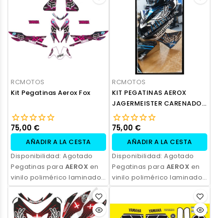
profesional y opción de
profesional y opción de
personalización.
personalización.
RCMOTOS
RCMOTOS
Kit Pegatinas Aerox Fox
KIT PEGATINAS AEROX
JAGERMEISTER CARENADO
TNT
75,00 €
75,00 €
AÑADIR A LA CESTA
AÑADIR A LA CESTA
Disponibilidad:
Agotado
Disponibilidad:
Agotado
Pegatinas para
AEROX
en
Pegatinas para
AEROX
en
vinilo polimérico laminado,
vinilo polimérico laminado,
impresas con tinta
impresas con tinta
ecosolvente. Alta
ecosolvente. Alta
resistencia, acabado
resistencia, acabado