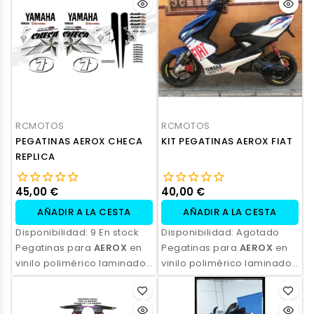
resistencia, acabado
resistencia, acabado
profesional y opción de
profesional y opción de
personalización.
personalización.
RCMOTOS
RCMOTOS
PEGATINAS AEROX CHECA
KIT PEGATINAS AEROX FIAT
REPLICA
45,00 €
40,00 €
AÑADIR A LA CESTA
AÑADIR A LA CESTA
Disponibilidad:
9 En stock
Disponibilidad:
Agotado
Pegatinas para
AEROX
en
Pegatinas para
AEROX
en
vinilo polimérico laminado,
vinilo polimérico laminado,
impresas con tinta
impresas con tinta
ecosolvente. Alta
ecosolvente. Alta
resistencia, acabado
resistencia, acabado