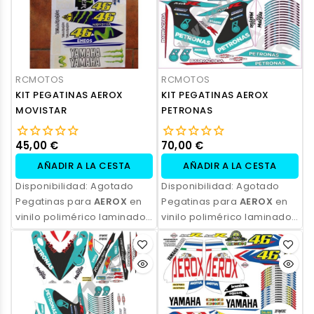
RCMOTOS
RCMOTOS
KIT PEGATINAS AEROX
KIT PEGATINAS AEROX
MOVISTAR
PETRONAS
45,00 €
70,00 €
AÑADIR A LA CESTA
AÑADIR A LA CESTA
Disponibilidad:
Agotado
Disponibilidad:
Agotado
Pegatinas para
AEROX
en
Pegatinas para
AEROX
en
vinilo polimérico laminado,
vinilo polimérico laminado,
impresas con tinta
impresas con tinta
ecosolvente. Alta
ecosolvente. Alta
resistencia, acabado
resistencia, acabado
profesional y opción de
profesional y opción de
personalización.
personalización.