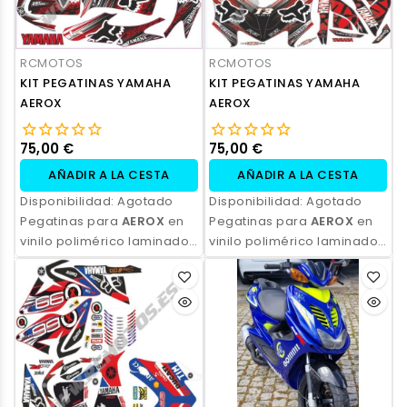
RCMOTOS
RCMOTOS
KIT PEGATINAS YAMAHA
KIT PEGATINAS YAMAHA
AEROX
AEROX
75,00 €
75,00 €
AÑADIR A LA CESTA
AÑADIR A LA CESTA
Disponibilidad:
Agotado
Disponibilidad:
Agotado
Pegatinas para
AEROX
en
Pegatinas para
AEROX
en
vinilo polimérico laminado,
vinilo polimérico laminado,
impresas con tinta
impresas con tinta
ecosolvente. Alta
ecosolvente. Alta
resistencia, acabado
resistencia, acabado
profesional y opción de
profesional y opción de
personalización.
personalización.