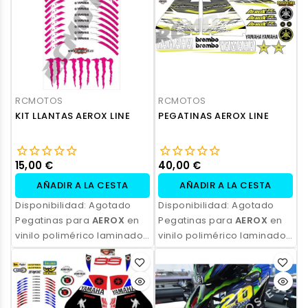
personalización.
personalización.
RCMOTOS
RCMOTOS
KIT LLANTAS AEROX LINE
PEGATINAS AEROX LINE
15,00 €
40,00 €
AÑADIR A LA CESTA
AÑADIR A LA CESTA
Disponibilidad:
Agotado
Disponibilidad:
Agotado
Pegatinas para
AEROX
en
Pegatinas para
AEROX
en
vinilo polimérico laminado,
vinilo polimérico laminado,
impresas con tinta
impresas con tinta
ecosolvente. Alta
ecosolvente. Alta
resistencia, acabado
resistencia, acabado
profesional y opción de
profesional y opción de