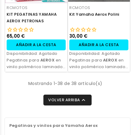
RCMOTOS
RCMOTOS
KIT PEGATINAS YAMAHA
Kit Yamaha Aerox Polini
AEROX PETRONAS
65,00 €
30,00 €
AÑADIR A LA CESTA
AÑADIR A LA CESTA
Disponibilidad:
Agotado
Disponibilidad:
Agotado
Pegatinas para
AEROX
en
Pegatinas para
AEROX
en
vinilo polimérico laminado,
vinilo polimérico laminado,
impresas con tinta
impresas con tinta
ecosolvente. Alta
ecosolvente. Alta
Mostrando 1-38 de 38 artículo(s)
resistencia, acabado
resistencia, acabado
profesional y opción de
profesional y opción de

personalización.
VOLVER ARRIBA
personalización.
Pegatinas y vinilos para Yamaha Aerox