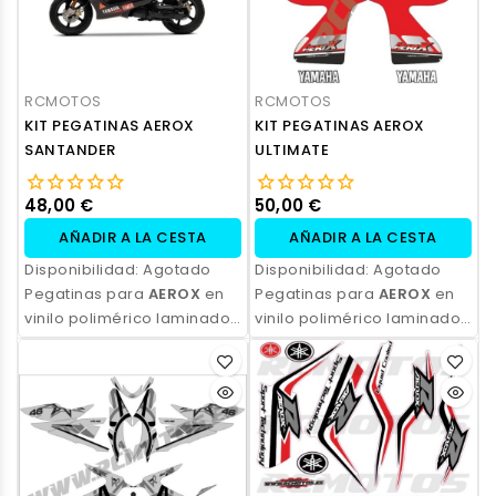
RCMOTOS
RCMOTOS
KIT PEGATINAS AEROX
KIT PEGATINAS AEROX
SANTANDER
ULTIMATE
48,00 €
50,00 €
AÑADIR A LA CESTA
AÑADIR A LA CESTA
Disponibilidad:
Agotado
Disponibilidad:
Agotado
Pegatinas para
AEROX
en
Pegatinas para
AEROX
en
vinilo polimérico laminado,
vinilo polimérico laminado,
impresas con tinta
impresas con tinta
ecosolvente. Alta
ecosolvente. Alta
resistencia, acabado
resistencia, acabado
profesional y opción de
profesional y opción de
personalización.
personalización.