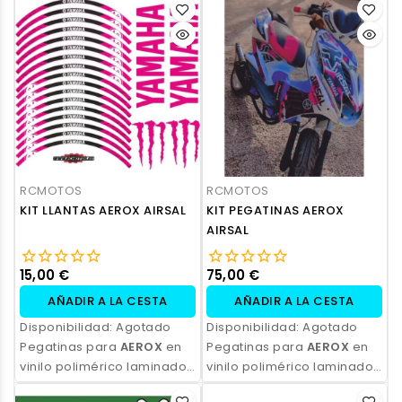
ecosolvente. Alta
ecosolvente. Alta
resistencia, acabado
resistencia, acabado
profesional y opción de
profesional y opción de
personalización.
personalización.
RCMOTOS
RCMOTOS
KIT LLANTAS AEROX AIRSAL
KIT PEGATINAS AEROX
AIRSAL
15,00 €
75,00 €
AÑADIR A LA CESTA
AÑADIR A LA CESTA
Disponibilidad:
Agotado
Disponibilidad:
Agotado
Pegatinas para
AEROX
en
Pegatinas para
AEROX
en
vinilo polimérico laminado,
vinilo polimérico laminado,
impresas con tinta
impresas con tinta