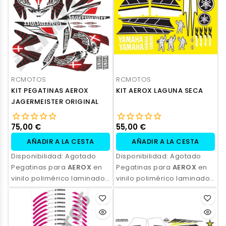
profesional y opción de
profesional y opción de
personalización.
personalización.
RCMOTOS
RCMOTOS
KIT PEGATINAS AEROX
KIT AEROX LAGUNA SECA
JAGERMEISTER ORIGINAL
75,00 €
55,00 €
AÑADIR A LA CESTA
AÑADIR A LA CESTA
Disponibilidad:
Agotado
Disponibilidad:
Agotado
Pegatinas para
AEROX
en
Pegatinas para
AEROX
en
vinilo polimérico laminado,
vinilo polimérico laminado,
impresas con tinta
impresas con tinta
ecosolvente. Alta
ecosolvente. Alta
resistencia, acabado
resistencia, acabado
profesional y opción de
profesional y opción de