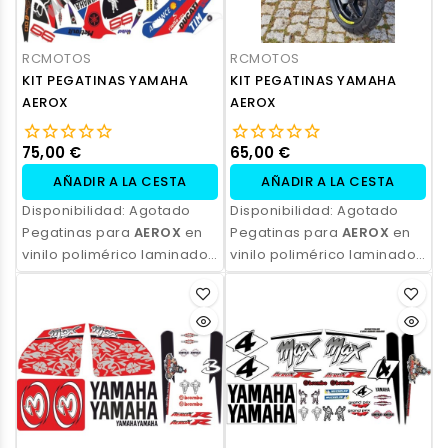
RCMOTOS
RCMOTOS
KIT PEGATINAS YAMAHA
KIT PEGATINAS YAMAHA
AEROX
AEROX
75,00 €
65,00 €
AÑADIR A LA CESTA
AÑADIR A LA CESTA
Disponibilidad:
Agotado
Disponibilidad:
Agotado
Pegatinas para
AEROX
en
Pegatinas para
AEROX
en
vinilo polimérico laminado,
vinilo polimérico laminado,
impresas con tinta
impresas con tinta
ecosolvente. Alta
ecosolvente. Alta
resistencia, acabado
resistencia, acabado
profesional y opción de
profesional y opción de
personalización.
personalización.