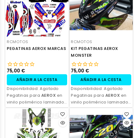
personalización.
personalización.
RCMOTOS
RCMOTOS
PEGATINAS AEROX MARCAS
KIT PEGATINAS AEROX
MONSTER
75,00 €
75,00 €
AÑADIR A LA CESTA
AÑADIR A LA CESTA
Disponibilidad:
Agotado
Disponibilidad:
Agotado
Pegatinas para
AEROX
en
Pegatinas para
AEROX
en
vinilo polimérico laminado,
vinilo polimérico laminado,
impresas con tinta
impresas con tinta
ecosolvente. Alta
ecosolvente. Alta
resistencia, acabado
resistencia, acabado
profesional y opción de
profesional y opción de
personalización.
personalización.