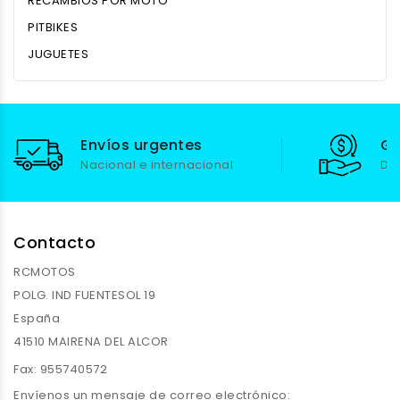
RECAMBIOS POR MOTO
PITBIKES
JUGUETES
Envíos urgentes
Ga
Nacional e internacional
De
Contacto
RCMOTOS
POLG. IND FUENTESOL 19
España
41510 MAIRENA DEL ALCOR
Fax:
955740572
Envíenos un mensaje de correo electrónico: