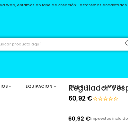
eva Web, estamos en fase de creación!! estaremos encantados d
RECAMBIOS
ELECTRICO
BUJIAS
Regulador Vespower Ma
Regulador Ves
IOS
EQUIPACION
PITBIKES
JUGUETES
60,92 €
60,92 €
Impuestos incluid