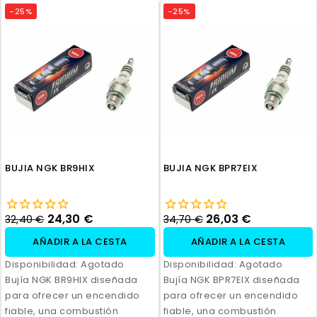
-25%
-25%
BUJIA NGK BR9HIX
BUJIA NGK BPR7EIX
24,30 €
26,03 €
32,40 €
34,70 €
AÑADIR A LA CESTA
AÑADIR A LA CESTA
Disponibilidad:
Agotado
Disponibilidad:
Agotado
Bujía NGK BR9HIX diseñada
Bujía NGK BPR7EIX diseñada
para ofrecer un encendido
para ofrecer un encendido
fiable, una combustión
fiable, una combustión