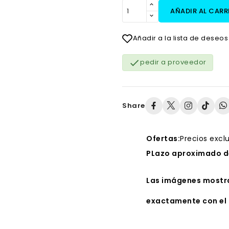
AÑADIR AL CARR
Añadir a la lista de deseos

pedir a proveedor
Share
Ofertas:
Precios excl
PLazo aproximado de
Las imágenes mostra
exactamente con el 