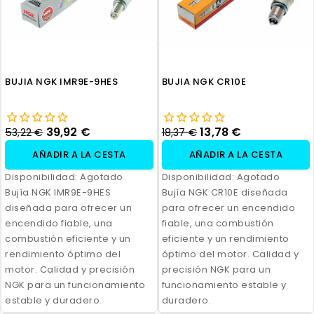
BUJIA NGK IMR9E-9HES
BUJIA NGK CR10E
39,92 €
13,78 €
53,22 €
18,37 €
AÑADIR A LA CESTA
AÑADIR A LA CESTA
Disponibilidad:
Agotado
Disponibilidad:
Agotado
Bujía NGK IMR9E-9HES
Bujía NGK CR10E diseñada
diseñada para ofrecer un
para ofrecer un encendido
encendido fiable, una
fiable, una combustión
combustión eficiente y un
eficiente y un rendimiento
rendimiento óptimo del
óptimo del motor. Calidad y
motor. Calidad y precisión
precisión NGK para un
NGK para un funcionamiento
funcionamiento estable y
estable y duradero.
duradero.