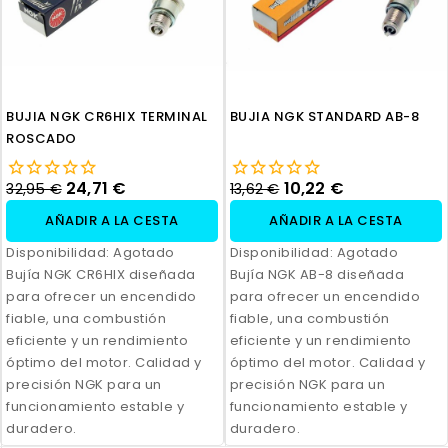
BUJIA NGK CR6HIX TERMINAL
BUJIA NGK STANDARD AB-8
ROSCADO
24,71 €
10,22 €
32,95 €
13,62 €
AÑADIR A LA CESTA
AÑADIR A LA CESTA
Disponibilidad:
Agotado
Disponibilidad:
Agotado
Bujía NGK CR6HIX diseñada
Bujía NGK AB-8 diseñada
para ofrecer un encendido
para ofrecer un encendido
fiable, una combustión
fiable, una combustión
eficiente y un rendimiento
eficiente y un rendimiento
óptimo del motor. Calidad y
óptimo del motor. Calidad y
precisión NGK para un
precisión NGK para un
funcionamiento estable y
funcionamiento estable y
duradero.
duradero.