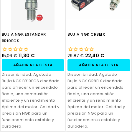
BUJIA NGK ESTANDAR
BUJIA NGK CR8EIX
BR10ECS
11,30 €
22,40 €
15,06 €
29,87 €
AÑADIR A LA CESTA
AÑADIR A LA CESTA
Disponibilidad:
Agotado
Disponibilidad:
Agotado
Bujía NGK BR10ECS diseñada
Bujía NGK CR8EIX diseñada
para ofrecer un encendido
para ofrecer un encendido
fiable, una combustión
fiable, una combustión
eficiente y un rendimiento
eficiente y un rendimiento
óptimo del motor. Calidad y
óptimo del motor. Calidad y
precisión NGK para un
precisión NGK para un
funcionamiento estable y
funcionamiento estable y
duradero.
duradero.