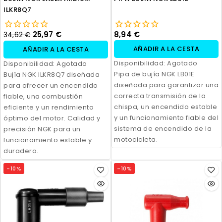
ILKR8Q7
25,97 €
8,94 €
34,62 €
AÑADIR A LA CESTA
AÑADIR A LA CESTA
Disponibilidad:
Agotado
Disponibilidad:
Agotado
Pipa de bujía NGK LB01E
Bujía NGK ILKR8Q7 diseñada
diseñada para garantizar una
para ofrecer un encendido
correcta transmisión de la
fiable, una combustión
chispa, un encendido estable
eficiente y un rendimiento
y un funcionamiento fiable del
óptimo del motor. Calidad y
sistema de encendido de la
precisión NGK para un
motocicleta.
funcionamiento estable y
duradero.
-10%
-10%