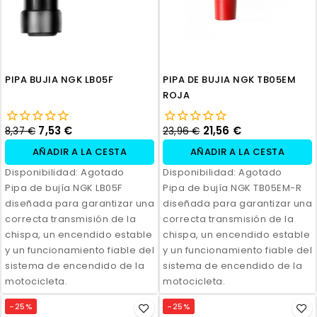
PIPA BUJIA NGK LB05F
PIPA DE BUJIA NGK TB05EM
ROJA
7,53 €
21,56 €
8,37 €
23,96 €
AÑADIR A LA CESTA
AÑADIR A LA CESTA
Disponibilidad:
Agotado
Disponibilidad:
Agotado
Pipa de bujía NGK LB05F
Pipa de bujía NGK TB05EM-R
diseñada para garantizar una
diseñada para garantizar una
correcta transmisión de la
correcta transmisión de la
chispa, un encendido estable
chispa, un encendido estable
y un funcionamiento fiable del
y un funcionamiento fiable del
sistema de encendido de la
sistema de encendido de la
motocicleta.
motocicleta.
-25%
-25%