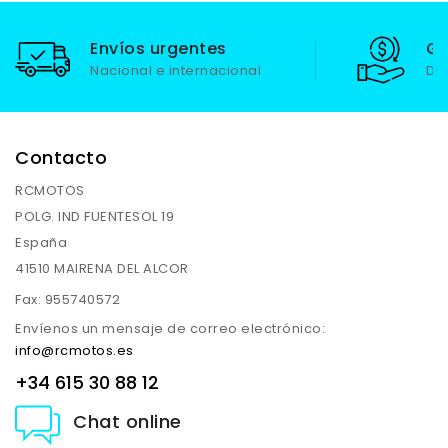
Envíos urgentes
Ga
Nacional e internacional
De
Contacto
RCMOTOS
POLG. IND FUENTESOL 19
España
41510 MAIRENA DEL ALCOR
Fax:
955740572
Envíenos un mensaje de correo electrónico:
info@rcmotos.es
+34 615 30 88 12
Chat online