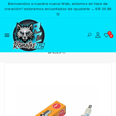
Bienvenidos a nuestra nueva Web, estamos en fase de
creación!! estaremos encantados de ayudarte → 615 30 88
12
menu
Inicio
RECAMBIOS
ELECTRICO
BUJIAS
BUJIA NGK
BPR5ES-11
-25%
NUEVO