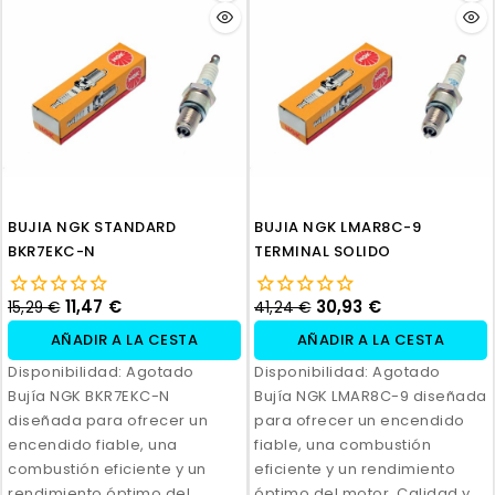
BUJIA NGK STANDARD
BUJIA NGK LMAR8C-9
BKR7EKC-N
TERMINAL SOLIDO
11,47 €
30,93 €
15,29 €
41,24 €
AÑADIR A LA CESTA
AÑADIR A LA CESTA
Disponibilidad:
Agotado
Disponibilidad:
Agotado
Bujía NGK BKR7EKC-N
Bujía NGK LMAR8C-9 diseñada
diseñada para ofrecer un
para ofrecer un encendido
encendido fiable, una
fiable, una combustión
combustión eficiente y un
eficiente y un rendimiento
rendimiento óptimo del
óptimo del motor. Calidad y