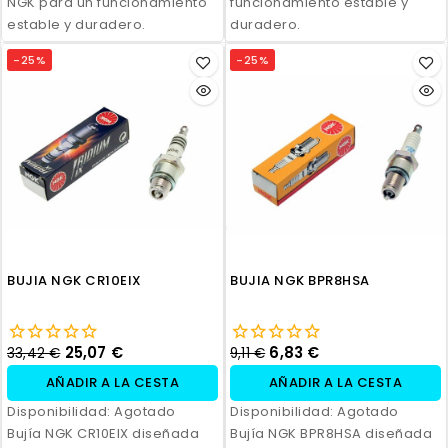
NGK para un funcionamiento
funcionamiento estable y
estable y duradero.
duradero.
-25%
-25%
BUJIA NGK CR10EIX
BUJIA NGK BPR8HSA
25,07 €
6,83 €
33,42 €
9,11 €
AÑADIR A LA CESTA
AÑADIR A LA CESTA
Disponibilidad:
Agotado
Disponibilidad:
Agotado
Bujía NGK CR10EIX diseñada
Bujía NGK BPR8HSA diseñada