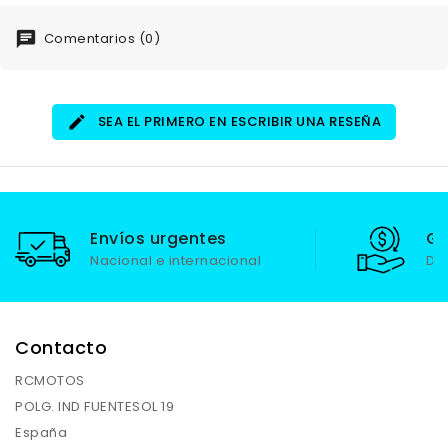
Comentarios (0)
SEA EL PRIMERO EN ESCRIBIR UNA RESEÑA
Envíos urgentes
Ga
Nacional e internacional
De
Contacto
RCMOTOS
POLG. IND FUENTESOL 19
España