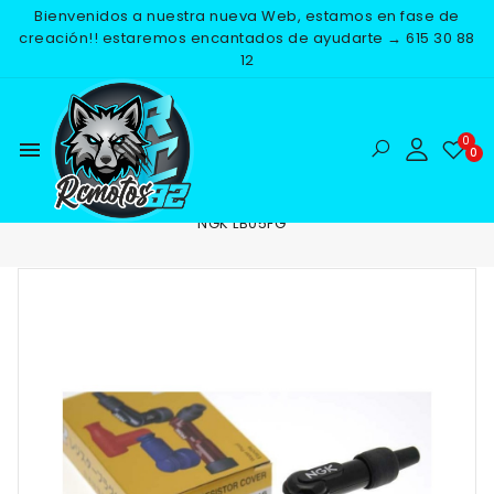
Bienvenidos a nuestra nueva Web, estamos en fase de
creación!! estaremos encantados de ayudarte → 615 30 88
12
menu
Inicio
RECAMBIOS
ELECTRICO
BUJIAS
PIPA BUJIA
NGK LB05FG
-10%
NUEVO