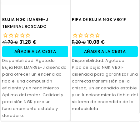
BUJIA NGK LMAR9E-J
PIPA DE BUJIA NGK VB01F
TERMINAL ROSCADO
31,28 €
10,08 €
41,70 €
11,20 €
AÑADIR A LA CESTA
AÑADIR A LA CESTA
Disponibilidad:
Agotado
Disponibilidad:
Agotado
Bujía NGK LMAR9E-J diseñada
Pipa de bujía NGK VB01F
para ofrecer un encendido
diseñada para garantizar una
fiable, una combustión
correcta transmisión de la
eficiente y un rendimiento
chispa, un encendido estable
óptimo del motor. Calidad y
y un funcionamiento fiable del
precisión NGK para un
sistema de encendido de la
funcionamiento estable y
motocicleta.
duradero.