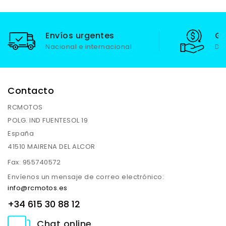
Envíos urgentes
Ga
Nacional e internacional
De
Contacto
RCMOTOS
POLG. IND FUENTESOL 19
España
41510 MAIRENA DEL ALCOR
Fax:
955740572
Envíenos un mensaje de correo electrónico:
info@rcmotos.es
+34 615 30 88 12
Chat online