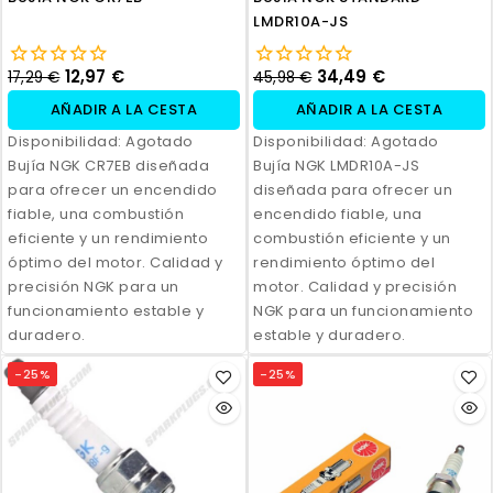
LMDR10A-JS
12,97 €
34,49 €
17,29 €
45,98 €
AÑADIR A LA CESTA
AÑADIR A LA CESTA
Disponibilidad:
Agotado
Disponibilidad:
Agotado
Bujía NGK CR7EB diseñada
Bujía NGK LMDR10A-JS
para ofrecer un encendido
diseñada para ofrecer un
fiable, una combustión
encendido fiable, una
eficiente y un rendimiento
combustión eficiente y un
óptimo del motor. Calidad y
rendimiento óptimo del
precisión NGK para un
motor. Calidad y precisión
funcionamiento estable y
NGK para un funcionamiento
duradero.
estable y duradero.
-25%
-25%