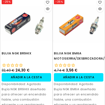
-25%
-25%
BUJIA NGK BR9HIX
BUJIA NGK BM6A
MOTOSIERRA/DESBROZADORA
24,30 €
3,56 €
32,40 €
4,74 €
AÑADIR A LA CESTA
AÑADIR A LA CESTA
Disponibilidad:
Agotado
Disponibilidad:
Agotado
Bujía NGK BR9HIX diseñada
Bujía NGK BM6A diseñada
para ofrecer un encendido
para ofrecer un encendido
fiable, una combustión
fiable, una combustión
eficiente y un rendimiento
eficiente y un rendimiento