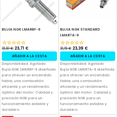
BUJIA NGK LMAR8F-9
BUJIA NGK STANDARD
LMAR7A-9
23,71 €
23,39 €
31,61 €
31,19 €
AÑADIR A LA CESTA
AÑADIR A LA CESTA
Disponibilidad:
Agotado
Disponibilidad:
Agotado
Bujía NGK LMAR8F-9 diseñada
Bujía NGK LMAR7A-9 diseñada
para ofrecer un encendido
para ofrecer un encendido
fiable, una combustión
fiable, una combustión
eficiente y un rendimiento
eficiente y un rendimiento
óptimo del motor. Calidad y
óptimo del motor. Calidad y
precisión NGK para un
precisión NGK para un
funcionamiento estable y
funcionamiento estable y
duradero.
duradero.