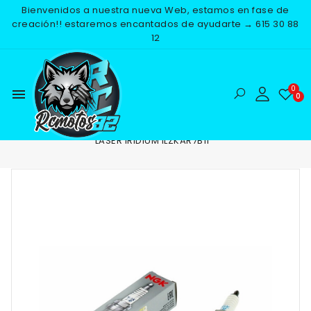
Bienvenidos a nuestra nueva Web, estamos en fase de
creación!! estaremos encantados de ayudarte → 615 30 88
12
menu
Inicio
RECAMBIOS
ELECTRICO
BUJIAS
BUJIA NGK
LASER IRIDIUM ILZKAR7B11
-25%
NUEVO