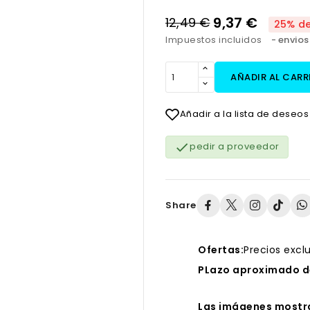
9,37 €
12,49 €
25% d
Impuestos incluidos
envios
AÑADIR AL CARR
Añadir a la lista de deseos

pedir a proveedor
Share
Ofertas:
Precios excl
PLazo aproximado de
Las imágenes mostra