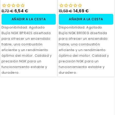
6,54 €
14,69 €
8,72 €
19,58 €
AÑADIR A LA CESTA
AÑADIR A LA CESTA
Disponibilidad:
Agotado
Disponibilidad:
Agotado
Bujía NGK BPR4ES diseñada
Bujía NGK BR10EG diseñada
para ofrecer un encendido
para ofrecer un encendido
fiable, una combustión
fiable, una combustión
eficiente y un rendimiento
eficiente y un rendimiento
óptimo del motor. Calidad y
óptimo del motor. Calidad y
precisión NGK para un
precisión NGK para un
funcionamiento estable y
funcionamiento estable y
duradero.
duradero.