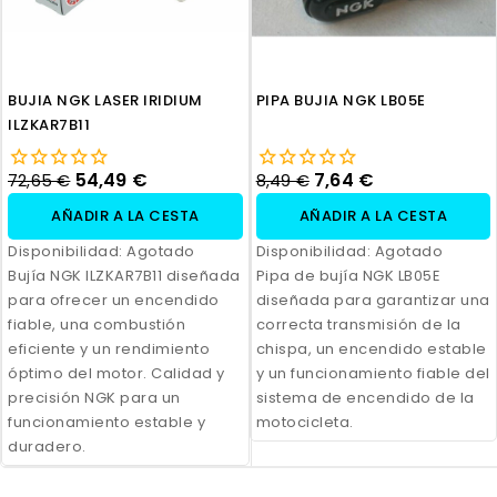
BUJIA NGK LASER IRIDIUM
PIPA BUJIA NGK LB05E
ILZKAR7B11
54,49 €
7,64 €
72,65 €
8,49 €
AÑADIR A LA CESTA
AÑADIR A LA CESTA
Disponibilidad:
Agotado
Disponibilidad:
Agotado
Bujía NGK ILZKAR7B11 diseñada
Pipa de bujía NGK LB05E
para ofrecer un encendido
diseñada para garantizar una
fiable, una combustión
correcta transmisión de la
eficiente y un rendimiento
chispa, un encendido estable
óptimo del motor. Calidad y
y un funcionamiento fiable del
precisión NGK para un
sistema de encendido de la
funcionamiento estable y
motocicleta.
duradero.