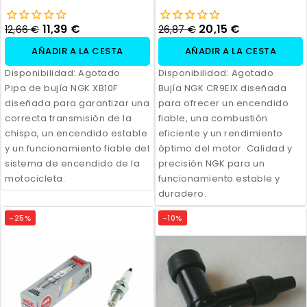
11,39 €
20,15 €
12,66 €
26,87 €
AÑADIR A LA CESTA
AÑADIR A LA CESTA
Disponibilidad:
Agotado
Disponibilidad:
Agotado
Pipa de bujía NGK XB10F
Bujía NGK CR9EIX diseñada
diseñada para garantizar una
para ofrecer un encendido
correcta transmisión de la
fiable, una combustión
chispa, un encendido estable
eficiente y un rendimiento
y un funcionamiento fiable del
óptimo del motor. Calidad y
sistema de encendido de la
precisión NGK para un
motocicleta.
funcionamiento estable y
duradero.
-25%
-10%