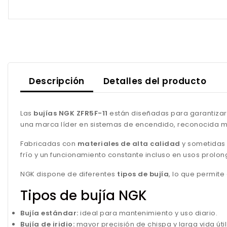
Descripción
Detalles del producto
Las
bujías NGK ZFR5F-11
están diseñadas para garantizar 
una marca líder en sistemas de encendido, reconocida mu
Fabricadas con
materiales de alta calidad
y sometidas 
frío y un funcionamiento constante incluso en usos prolo
NGK dispone de diferentes
tipos de bujía
, lo que permit
Tipos de bujía NGK
Bujía estándar:
ideal para mantenimiento y uso diario.
Bujía de iridio:
mayor precisión de chispa y larga vida útil