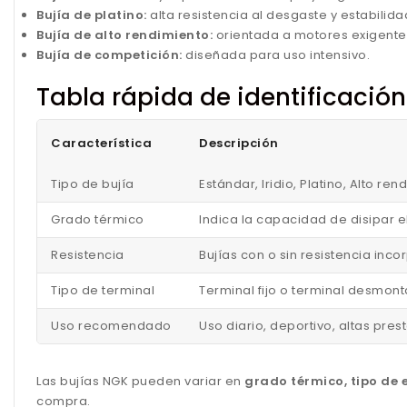
Bujía de platino:
alta resistencia al desgaste y estabilida
Bujía de alto rendimiento:
orientada a motores exigente
Bujía de competición:
diseñada para uso intensivo.
Tabla rápida de identificació
Característica
Descripción
Tipo de bujía
Estándar, Iridio, Platino, Alto r
Grado térmico
Indica la capacidad de disipar e
Resistencia
Bujías con o sin resistencia in
Tipo de terminal
Terminal fijo o terminal desmont
Uso recomendado
Uso diario, deportivo, altas pre
Las bujías NGK pueden variar en
grado térmico, tipo de e
compra.