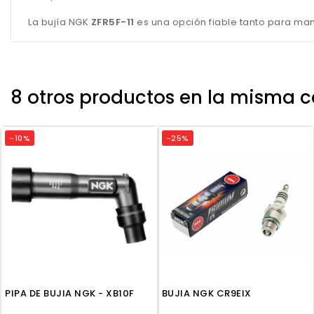
La bujía NGK
ZFR5F-11
es una opción fiable tanto para man
8 otros productos en la misma c
-10%
-25%
PIPA DE BUJIA NGK - XB10F
BUJIA NGK CR9EIX