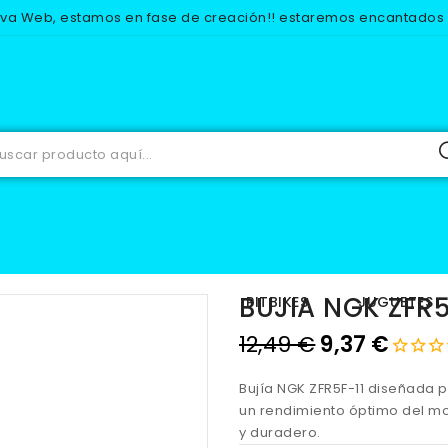
eva Web, estamos en fase de creación!! estaremos encantados d
ECAMBIOS
ELECTRICO
BUJIAS
BUJIA NGK ZFR5F-11 TERMIN
BUJIA NGK ZFR5
IOS
EQUIPACION
PITBIKES
JUGUETES
12,49 €
9,37 €
Bujía NGK ZFR5F-11 diseñada p
un rendimiento óptimo del mo
y duradero.