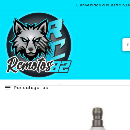
Bienvenidos a nuestra nu
Inicio
R
menu
Por categorias
Adhesivos
RECAMB
-25%
NUEVO