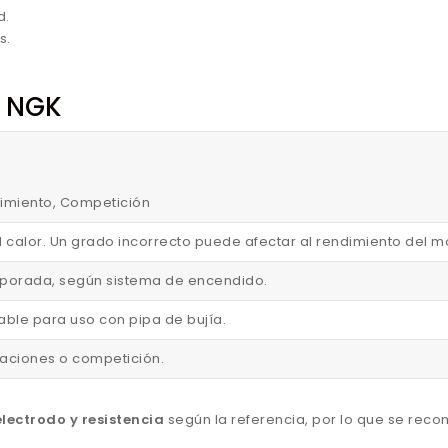
d.
s.
n NGK
endimiento, Competición
l calor. Un grado incorrecto puede afectar al rendimiento del m
corporada, según sistema de encendido.
able para uso con pipa de bujía.
staciones o competición.
lectrodo y resistencia
según la referencia, por lo que se rec