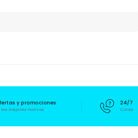
fertas y promociones
24/7 S
 las mejores marcas
Contact