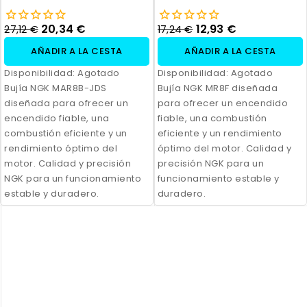
20,34 €
12,93 €
27,12 €
17,24 €
AÑADIR A LA CESTA
AÑADIR A LA CESTA
Disponibilidad:
Agotado
Disponibilidad:
Agotado
Bujía NGK MAR8B-JDS
Bujía NGK MR8F diseñada
diseñada para ofrecer un
para ofrecer un encendido
encendido fiable, una
fiable, una combustión
combustión eficiente y un
eficiente y un rendimiento
rendimiento óptimo del
óptimo del motor. Calidad y
motor. Calidad y precisión
precisión NGK para un
NGK para un funcionamiento
funcionamiento estable y
estable y duradero.
duradero.