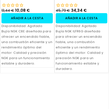
10,08 €
34,34 €
13,44 €
45,79 €
AÑADIR A LA CESTA
AÑADIR A LA CESTA
Disponibilidad:
Agotado
Disponibilidad:
Agotado
Bujía NGK C8E diseñada para
Bujía NGK ILFR6G diseñada
ofrecer un encendido fiable,
para ofrecer un encendido
una combustión eficiente y un
fiable, una combustión
rendimiento óptimo del
eficiente y un rendimiento
motor. Calidad y precisión
óptimo del motor. Calidad y
NGK para un funcionamiento
precisión NGK para un
estable y duradero.
funcionamiento estable y
duradero.