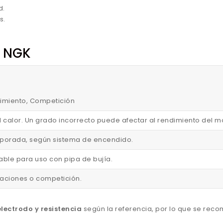
d.
s.
n NGK
endimiento, Competición
l calor. Un grado incorrecto puede afectar al rendimiento del m
corporada, según sistema de encendido.
able para uso con pipa de bujía.
staciones o competición.
lectrodo y resistencia
según la referencia, por lo que se rec