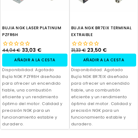
BUJIA NGK LASER PLATINUM
BUJIA NGK BR7EIX TERMINAL
PZFR6H
EXTRAIBLE
33,03 €
23,50 €
44,04 €
31,33 €
AÑADIR A LA CESTA
AÑADIR A LA CESTA
Disponibilidad:
Agotado
Disponibilidad:
Agotado
Bujía NGK PZFR6H diseñada
Bujía NGK BR7EIX diseñada
para ofrecer un encendido
para ofrecer un encendido
fiable, una combustión
fiable, una combustión
eficiente y un rendimiento
eficiente y un rendimiento
óptimo del motor. Calidad y
óptimo del motor. Calidad y
precisión NGK para un
precisión NGK para un
funcionamiento estable y
funcionamiento estable y
duradero.
duradero.