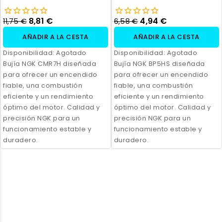
8,81 €
4,94 €
11,75 €
6,58 €
AÑADIR A LA CESTA
AÑADIR A LA CESTA
Disponibilidad:
Agotado
Disponibilidad:
Agotado
Bujía NGK CMR7H diseñada
Bujía NGK BP5HS diseñada
para ofrecer un encendido
para ofrecer un encendido
fiable, una combustión
fiable, una combustión
eficiente y un rendimiento
eficiente y un rendimiento
óptimo del motor. Calidad y
óptimo del motor. Calidad y
precisión NGK para un
precisión NGK para un
funcionamiento estable y
funcionamiento estable y
duradero.
duradero.