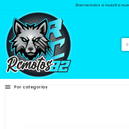
Bienvenidos a nuestra nu
menu
Por categorias
Adhesivos
RECAMB
-25%
NUEVO