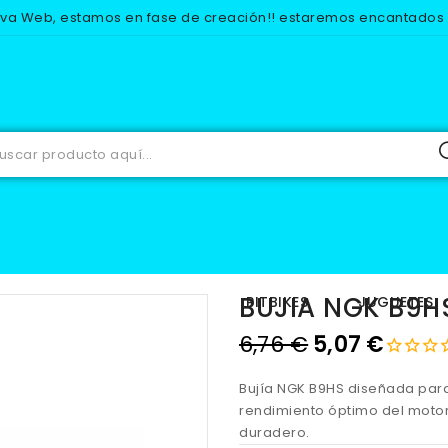
eva Web, estamos en fase de creación!! estaremos encantados d
Inicio
RECAMBIOS
ELECTRICO
BUJIAS
BUJIA NGK B9HS
BUJIA NGK B9H
IOS
EQUIPACION
PITBIKES
JUGUETES
6,76 €
5,07 €
Bujía NGK B9HS diseñada para
rendimiento óptimo del motor
duradero.