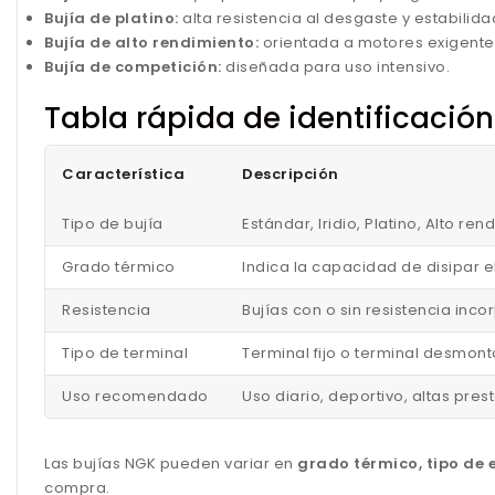
Bujía de platino:
alta resistencia al desgaste y estabilida
Bujía de alto rendimiento:
orientada a motores exigente
Bujía de competición:
diseñada para uso intensivo.
Tabla rápida de identificació
Característica
Descripción
Tipo de bujía
Estándar, Iridio, Platino, Alto r
Grado térmico
Indica la capacidad de disipar e
Resistencia
Bujías con o sin resistencia in
Tipo de terminal
Terminal fijo o terminal desmont
Uso recomendado
Uso diario, deportivo, altas pre
Las bujías NGK pueden variar en
grado térmico, tipo de e
compra.