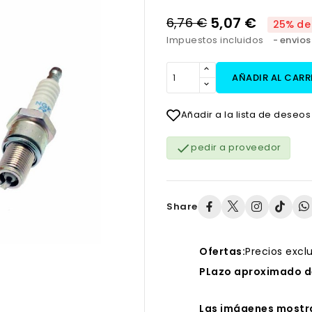
5,07 €
6,76 €
25% de
Impuestos incluidos
envios
AÑADIR AL CARR
Añadir a la lista de deseos

pedir a proveedor
Share
Ofertas:
Precios excl
PLazo aproximado de
Las imágenes mostra