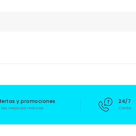
fertas y promociones
24/7 S
 las mejores marcas
Contact