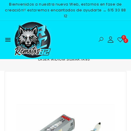
Bienvenidos a nuestra nueva Web, estamos en fase de
creación!! estaremos encantados de ayudarte → 615 30 88
12
menu
Inicio
RECAMBIOS
ELECTRICO
BUJIAS
BUJIA NGK
LASER IRIDIUM SILMAR7A9S
-25%
NUEVO