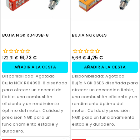
BUJIA NGK R0409B-8
BUJIA NGK B6ES
91,73 €
4,25 €
122,31 €
5,66 €
AÑADIR A LA CESTA
AÑADIR A LA CESTA
Disponibilidad:
Agotado
Disponibilidad:
Agotado
Bujía NGK R0409B-8 diseñada
Bujía NGK B6ES diseñada para
para ofrecer un encendido
ofrecer un encendido fiable,
fiable, una combustión
una combustión eficiente y un
eficiente y un rendimiento
rendimiento óptimo del
óptimo del motor. Calidad y
motor. Calidad y precisión
precisión NGK para un
NGK para un funcionamiento
funcionamiento estable y
estable y duradero.
duradero.