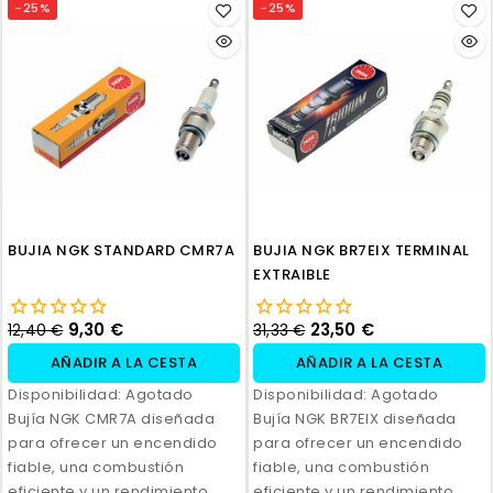
-25%
-25%
BUJIA NGK STANDARD CMR7A
BUJIA NGK BR7EIX TERMINAL
EXTRAIBLE
9,30 €
23,50 €
12,40 €
31,33 €
AÑADIR A LA CESTA
AÑADIR A LA CESTA
Disponibilidad:
Agotado
Disponibilidad:
Agotado
Bujía NGK CMR7A diseñada
Bujía NGK BR7EIX diseñada
para ofrecer un encendido
para ofrecer un encendido
fiable, una combustión
fiable, una combustión
eficiente y un rendimiento
eficiente y un rendimiento