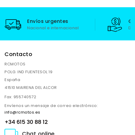
Envíos urgentes
Ga
Nacional e internacional
De
Contacto
RCMOTOS
POLG. IND FUENTESOL 19
España
41510 MAIRENA DEL ALCOR
Fax:
955740572
Envíenos un mensaje de correo electrónico:
info@rcmotos.es
+34 615 30 88 12
Chat online