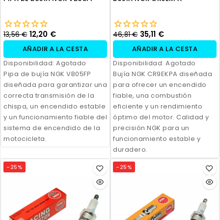
12,20 €
35,11 €
13,56 €
46,81 €
AÑADIR A LA CESTA
AÑADIR A LA CESTA
Disponibilidad:
Agotado
Disponibilidad:
Agotado
Pipa de bujía NGK VB05FP
Bujía NGK CR9EKPA diseñada
diseñada para garantizar una
para ofrecer un encendido
correcta transmisión de la
fiable, una combustión
chispa, un encendido estable
eficiente y un rendimiento
y un funcionamiento fiable del
óptimo del motor. Calidad y
sistema de encendido de la
precisión NGK para un
motocicleta.
funcionamiento estable y
duradero.
-25%
-25%