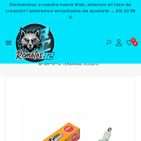
Bienvenidos a nuestra nueva Web, estamos en fase de
creación!! estaremos encantados de ayudarte → 615 30 88
12
menu
Inicio
RECAMBIOS
ELECTRICO
BUJIAS
BUJIA NGK
BP8H-N-10 TERMINAL SOLIDO
-25%
NUEVO