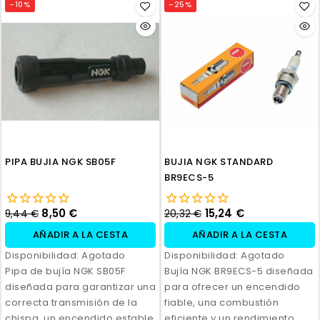
-10%
-25%
PIPA BUJIA NGK SB05F
BUJIA NGK STANDARD
BR9ECS-5
8,50 €
15,24 €
9,44 €
20,32 €
AÑADIR A LA CESTA
AÑADIR A LA CESTA
Disponibilidad:
Agotado
Disponibilidad:
Agotado
Pipa de bujía NGK SB05F
Bujía NGK BR9ECS-5 diseñada
diseñada para garantizar una
para ofrecer un encendido
correcta transmisión de la
fiable, una combustión
chispa, un encendido estable
eficiente y un rendimiento