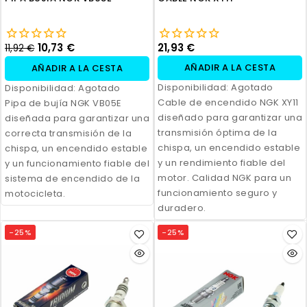
10,73 €
21,93 €
11,92 €
AÑADIR A LA CESTA
AÑADIR A LA CESTA
Disponibilidad:
Agotado
Disponibilidad:
Agotado
Cable de encendido NGK XY11
Pipa de bujía NGK VB05E
diseñado para garantizar una
diseñada para garantizar una
transmisión óptima de la
correcta transmisión de la
chispa, un encendido estable
chispa, un encendido estable
y un rendimiento fiable del
y un funcionamiento fiable del
motor. Calidad NGK para un
sistema de encendido de la
funcionamiento seguro y
motocicleta.
duradero.
-25%
-25%