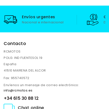
Envíos urgentes
Ga
Nacional e internacional
De
Contacto
RCMOTOS
POLG. IND FUENTESOL 19
España
41510 MAIRENA DEL ALCOR
Fax:
955740572
Envíenos un mensaje de correo electrónico:
info@rcmotos.es
+34 615 30 88 12
Chat online