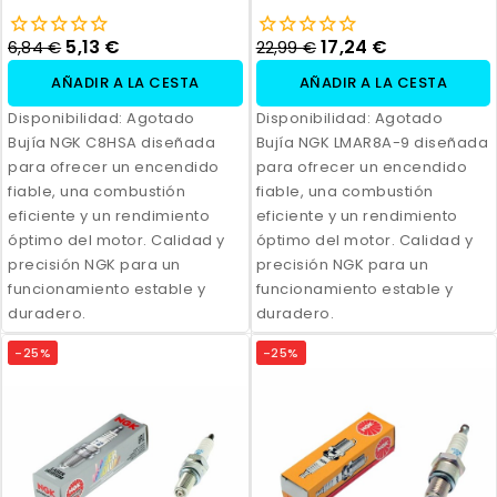
5,13 €
17,24 €
6,84 €
22,99 €
AÑADIR A LA CESTA
AÑADIR A LA CESTA
Disponibilidad:
Agotado
Disponibilidad:
Agotado
Bujía NGK C8HSA diseñada
Bujía NGK LMAR8A-9 diseñada
para ofrecer un encendido
para ofrecer un encendido
fiable, una combustión
fiable, una combustión
eficiente y un rendimiento
eficiente y un rendimiento
óptimo del motor. Calidad y
óptimo del motor. Calidad y
precisión NGK para un
precisión NGK para un
funcionamiento estable y
funcionamiento estable y
duradero.
duradero.
-25%
-25%