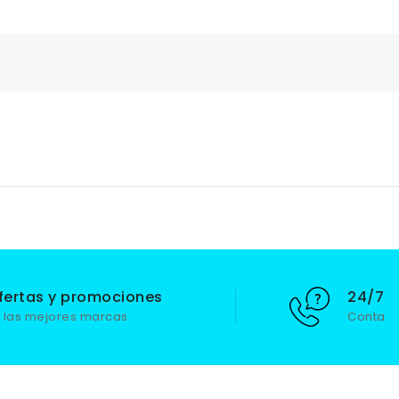
fertas y promociones
24/7 S
 las mejores marcas
Contact