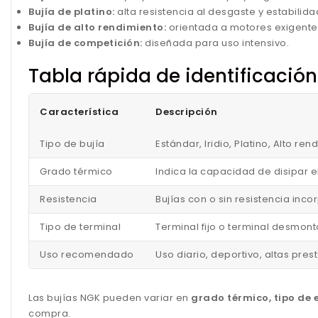
Bujía de platino:
alta resistencia al desgaste y estabilida
Bujía de alto rendimiento:
orientada a motores exigente
Bujía de competición:
diseñada para uso intensivo.
Tabla rápida de identificació
Característica
Descripción
Tipo de bujía
Estándar, Iridio, Platino, Alto r
Grado térmico
Indica la capacidad de disipar e
Resistencia
Bujías con o sin resistencia in
Tipo de terminal
Terminal fijo o terminal desmont
Uso recomendado
Uso diario, deportivo, altas pre
Las bujías NGK pueden variar en
grado térmico, tipo de e
compra.