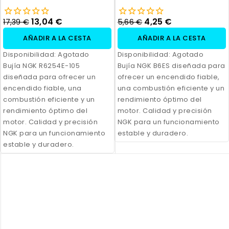
13,04 €
4,25 €
17,39 €
5,66 €
AÑADIR A LA CESTA
AÑADIR A LA CESTA
Disponibilidad:
Agotado
Disponibilidad:
Agotado
Bujía NGK R6254E-105
Bujía NGK B6ES diseñada para
diseñada para ofrecer un
ofrecer un encendido fiable,
encendido fiable, una
una combustión eficiente y un
combustión eficiente y un
rendimiento óptimo del
rendimiento óptimo del
motor. Calidad y precisión
motor. Calidad y precisión
NGK para un funcionamiento
NGK para un funcionamiento
estable y duradero.
estable y duradero.