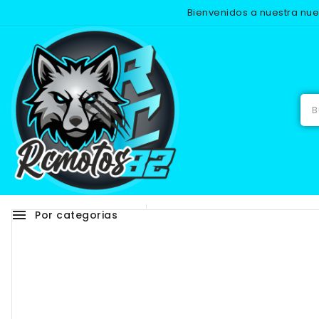
Bienvenidos a nuestra nu
Inicio
R
menu
Por categorias
Adhesivos
RECAMB
-25%
NUEVO