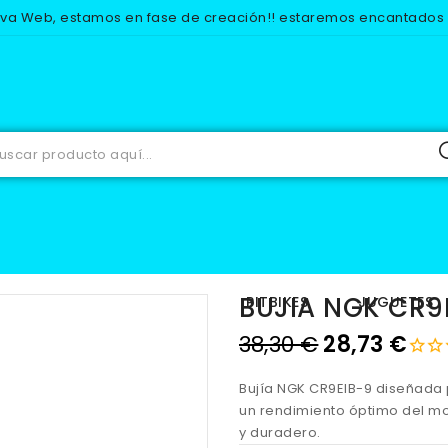
eva Web, estamos en fase de creación!! estaremos encantados d
ECAMBIOS
ELECTRICO
BUJIAS
BUJIA NGK CR9EIB-9 TERMIN
BUJIA NGK CR9
IOS
EQUIPACION
PITBIKES
JUGUETES
38,30 €
28,73 €
Bujía NGK CR9EIB-9 diseñada 
un rendimiento óptimo del mo
y duradero.