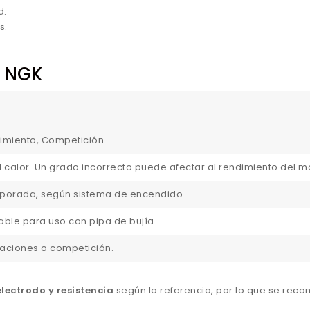
d.
s.
n NGK
endimiento, Competición
l calor. Un grado incorrecto puede afectar al rendimiento del m
corporada, según sistema de encendido.
able para uso con pipa de bujía.
staciones o competición.
lectrodo y resistencia
según la referencia, por lo que se rec