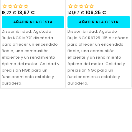
13,67 €
106,25 €
18,22 €
141,67 €
AÑADIR A LA CESTA
AÑADIR A LA CESTA
Disponibilidad:
Agotado
Disponibilidad:
Agotado
Bujía NGK MR7F diseñada
Bujía NGK R6725-115 diseñada
para ofrecer un encendido
para ofrecer un encendido
fiable, una combustión
fiable, una combustión
eficiente y un rendimiento
eficiente y un rendimiento
óptimo del motor. Calidad y
óptimo del motor. Calidad y
precisión NGK para un
precisión NGK para un
funcionamiento estable y
funcionamiento estable y
duradero.
duradero.