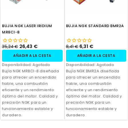
BUJIA NGK LASER IRIDIUM
BUJIA NGK STANDARD BMR2A
MR8CI-8
26,43 €
6,31 €
35,24 €
8,41 €
AÑADIR A LA CESTA
AÑADIR A LA CESTA
Disponibilidad:
Agotado
Disponibilidad:
Agotado
Bujía NGK MR8CI-8 diseñada
Bujía NGK BMR2A diseñada
para ofrecer un encendido
para ofrecer un encendido
fiable, una combustión
fiable, una combustión
eficiente y un rendimiento
eficiente y un rendimiento
óptimo del motor. Calidad y
óptimo del motor. Calidad y
precisión NGK para un
precisión NGK para un
funcionamiento estable y
funcionamiento estable y
duradero.
duradero.