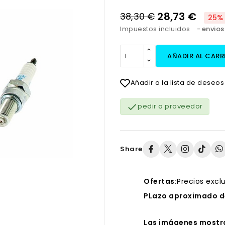
28,73 €
38,30 €
25%
Impuestos incluidos
envios
AÑADIR AL CARR
Añadir a la lista de deseos

pedir a proveedor
Share
Ofertas:
Precios excl
PLazo aproximado de
Las imágenes mostra