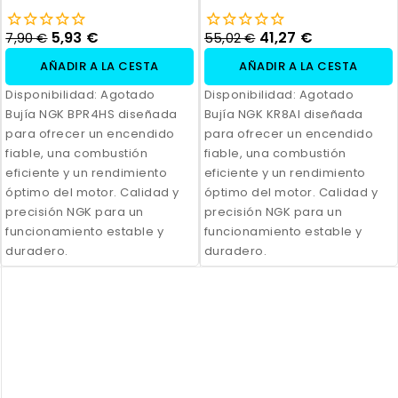
5,93 €
41,27 €
7,90 €
55,02 €
AÑADIR A LA CESTA
AÑADIR A LA CESTA
Disponibilidad:
Agotado
Disponibilidad:
Agotado
Bujía NGK BPR4HS diseñada
Bujía NGK KR8AI diseñada
para ofrecer un encendido
para ofrecer un encendido
fiable, una combustión
fiable, una combustión
eficiente y un rendimiento
eficiente y un rendimiento
óptimo del motor. Calidad y
óptimo del motor. Calidad y
precisión NGK para un
precisión NGK para un
funcionamiento estable y
funcionamiento estable y
duradero.
duradero.