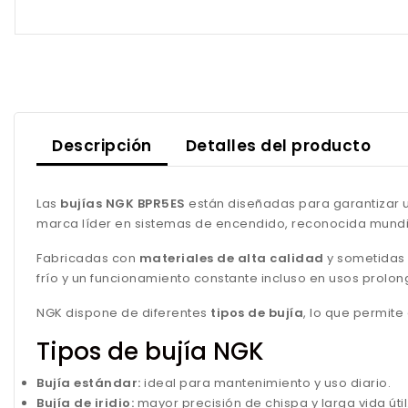
Descripción
Detalles del producto
Las
bujías NGK BPR5ES
están diseñadas para garantizar u
marca líder en sistemas de encendido, reconocida mundia
Fabricadas con
materiales de alta calidad
y sometidas 
frío y un funcionamiento constante incluso en usos prolo
NGK dispone de diferentes
tipos de bujía
, lo que permit
Tipos de bujía NGK
Bujía estándar:
ideal para mantenimiento y uso diario.
Bujía de iridio:
mayor precisión de chispa y larga vida útil