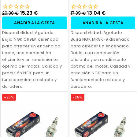
15,23 €
13,04 €
20,30 €
17,39 €
AÑADIR A LA CESTA
AÑADIR A LA CESTA
Disponibilidad:
Agotado
Disponibilidad:
Agotado
Bujía NGK CR9EK diseñada
Bujía NGK MR8K-9 diseñada
para ofrecer un encendido
para ofrecer un encendido
fiable, una combustión
fiable, una combustión
eficiente y un rendimiento
eficiente y un rendimiento
óptimo del motor. Calidad y
óptimo del motor. Calidad y
precisión NGK para un
precisión NGK para un
funcionamiento estable y
funcionamiento estable y
duradero.
duradero.
-25%
-25%