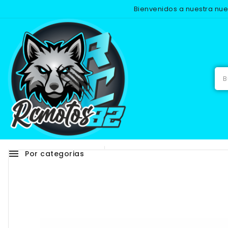
Bienvenidos a nuestra nu
Inicio
REC
menu
Por categorias
Adhesivos
RECAMB
-25%
NUEVO