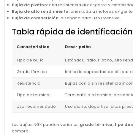
Bujía de platino:
alta resistencia al desgaste y estabilida
Bujía de alto rendimiento:
orientada a motores exigente
Bujía de competición:
diseñada para uso intensivo.
Tabla rápida de identificació
Característica
Descripción
Tipo de bujía
Estándar, Iridio, Platino, Alto r
Grado térmico
Indica la capacidad de disipar e
Resistencia
Bujías con o sin resistencia in
Tipo de terminal
Terminal fijo o terminal desmont
Uso recomendado
Uso diario, deportivo, altas pre
Las bujías NGK pueden variar en
grado térmico, tipo de e
compra.