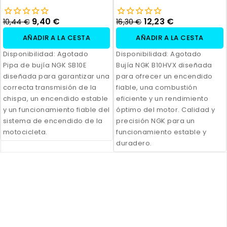
9,40 €
12,23 €
10,44 €
16,30 €
AÑADIR A LA CESTA
AÑADIR A LA CESTA
Disponibilidad:
Agotado
Disponibilidad:
Agotado
Pipa de bujía NGK SB10E
Bujía NGK B10HVX diseñada
diseñada para garantizar una
para ofrecer un encendido
correcta transmisión de la
fiable, una combustión
chispa, un encendido estable
eficiente y un rendimiento
y un funcionamiento fiable del
óptimo del motor. Calidad y
sistema de encendido de la
precisión NGK para un
motocicleta.
funcionamiento estable y
duradero.