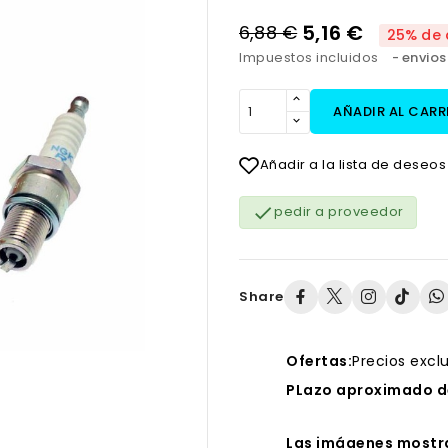
5,16 €
6,88 €
25% de 
Impuestos incluidos
envios
AÑADIR AL CARR
Añadir a la lista de deseos

pedir a proveedor
Share
Ofertas:
Precios excl
PLazo aproximado de
Las imágenes mostra