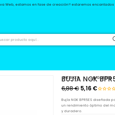
eva Web, estamos en fase de creación!! estaremos encantados d
AMBIOS
ELECTRICO
BUJIAS
BUJIA NGK BPR5ES CON TERMIN
BUJIA NGK BPR
IOS
EQUIPACION
PITBIKES
JUGUETES
6,88 €
5,16 €
Bujía NGK BPR5ES diseñada pa
un rendimiento óptimo del mo
y duradero.