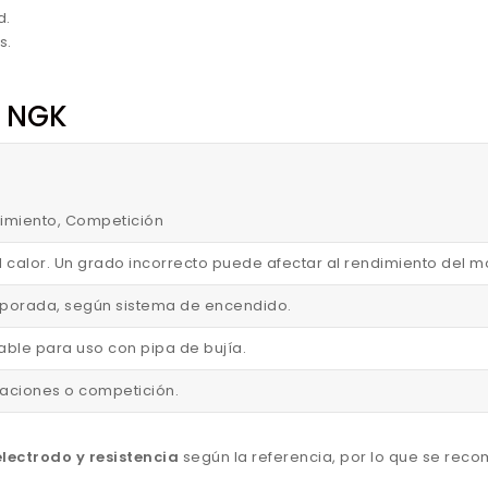
d.
s.
n NGK
endimiento, Competición
l calor. Un grado incorrecto puede afectar al rendimiento del m
corporada, según sistema de encendido.
able para uso con pipa de bujía.
staciones o competición.
lectrodo y resistencia
según la referencia, por lo que se rec