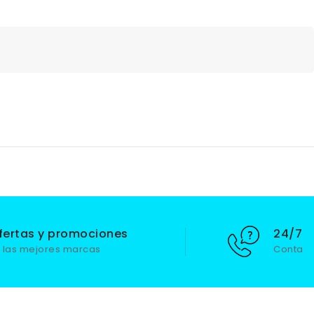
fertas y promociones
24/7 S
 las mejores marcas
Contact