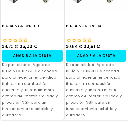
BUJIA NGK BPR7EIX
BUJIA NGK BR8EIX
26,03 €
22,91 €
34,70 €
30,54 €
AÑADIR A LA CESTA
AÑADIR A LA CESTA
Disponibilidad:
Agotado
Disponibilidad:
Agotado
Bujía NGK BPR7EIX diseñada
Bujía NGK BR8EIX diseñada
para ofrecer un encendido
para ofrecer un encendido
fiable, una combustión
fiable, una combustión
eficiente y un rendimiento
eficiente y un rendimiento
óptimo del motor. Calidad y
óptimo del motor. Calidad y
precisión NGK para un
precisión NGK para un
funcionamiento estable y
funcionamiento estable y
duradero.
duradero.