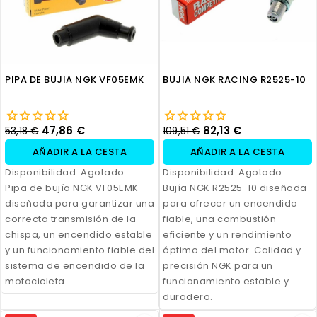
PIPA DE BUJIA NGK VF05EMK
BUJIA NGK RACING R2525-10
47,86 €
82,13 €
53,18 €
109,51 €
AÑADIR A LA CESTA
AÑADIR A LA CESTA
Disponibilidad:
Agotado
Disponibilidad:
Agotado
Pipa de bujía NGK VF05EMK
Bujía NGK R2525-10 diseñada
diseñada para garantizar una
para ofrecer un encendido
correcta transmisión de la
fiable, una combustión
chispa, un encendido estable
eficiente y un rendimiento
y un funcionamiento fiable del
óptimo del motor. Calidad y
sistema de encendido de la
precisión NGK para un
motocicleta.
funcionamiento estable y
duradero.