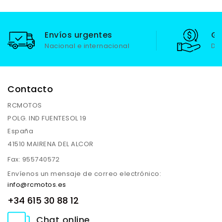
Envíos urgentes
Ga
Nacional e internacional
De
Contacto
RCMOTOS
POLG. IND FUENTESOL 19
España
41510 MAIRENA DEL ALCOR
Fax:
955740572
Envíenos un mensaje de correo electrónico:
info@rcmotos.es
+34 615 30 88 12
Chat online