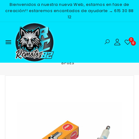
Bienvenidos a nuestra nueva Web, estamos en fase de
creación!! estaremos encantados de ayudarte → 615 30 88
12
menu
Inicio
RECAMBIOS
ELECTRICO
BUJIAS
BUJIA NGK
BP6ES
-25%
NUEVO