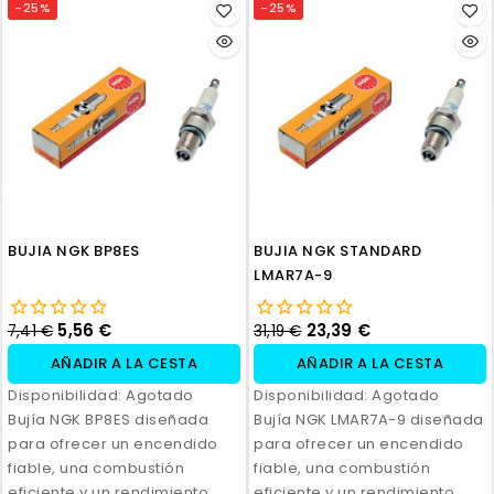
-25%
-25%
BUJIA NGK BP8ES
BUJIA NGK STANDARD
LMAR7A-9
5,56 €
23,39 €
7,41 €
31,19 €
AÑADIR A LA CESTA
AÑADIR A LA CESTA
Disponibilidad:
Agotado
Disponibilidad:
Agotado
Bujía NGK BP8ES diseñada
Bujía NGK LMAR7A-9 diseñada
para ofrecer un encendido
para ofrecer un encendido
fiable, una combustión
fiable, una combustión
eficiente y un rendimiento
eficiente y un rendimiento