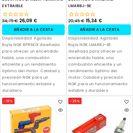
EXTRAIBLE
LMAR8J-9E
26,09 €
15,34 €
34,79 €
20,45 €
AÑADIR A LA CESTA
AÑADIR A LA CESTA
Disponibilidad:
Agotado
Disponibilidad:
Agotado
Bujía NGK BPR5EIX diseñada
Bujía NGK LMAR8J-9E
para ofrecer un encendido
diseñada para ofrecer un
fiable, una combustión
encendido fiable, una
eficiente y un rendimiento
combustión eficiente y un
óptimo del motor. Calidad y
rendimiento óptimo del
precisión NGK para un
motor. Calidad y precisión
funcionamiento estable y
NGK para un funcionamiento
duradero.
estable y duradero.
-10%
-25%