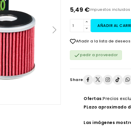
5,49 €
Impuestos incluido
AÑADIR AL CARR
Añadir a la lista de deseos

pedir a proveedor
Share
Ofertas:
Precios excl
PLazo aproximado de
Las imágenes mostra