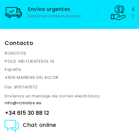
Envíos urgentes
Ga
Nacional e internacional
De
Contacto
RCMOTOS
POLG. IND FUENTESOL 19
España
41510 MAIRENA DEL ALCOR
Fax:
955740572
Envíenos un mensaje de correo electrónico:
info@rcmotos.es
+34 615 30 88 12
Chat online