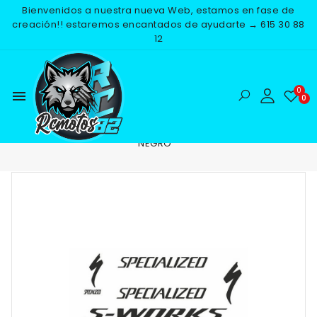
Bienvenidos a nuestra nueva Web, estamos en fase de
creación!! estaremos encantados de ayudarte → 615 30 88
12
menu
Inicio
ADHESIVOS
PEGATINAS VARIAS
KIT S-WORKS
NEGRO
NUEVO