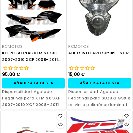
RCMOTOS
RCMOTOS
KIT PEGATINAS KTM SX SXF
ADHESIVO FARO Suzuki GSX R
2007-2010 XCF 2008- 2011
EXC EXCF 2008-2011
95,00 €
15,00 €
AÑADIR A LA CESTA
AÑADIR A LA CESTA
Disponibilidad:
Agotado
Disponibilidad:
Agotado
Pegatinas para
KTM SX SXF
Pegatinas para
SUZUKI GSX R
2007-2010 XCF 2008- 2011
en vinilo polimérico laminado,
EXC EXCF 2008-2011
en vinilo
impresas con tinta
polimérico laminado,
ecosolvente. Alta resistencia,
impresas con tinta
acabado profesional y
ecosolvente. Alta resistencia,
opción de personalización.