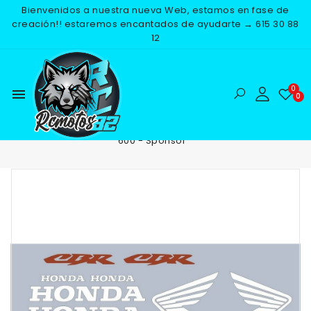
Bienvenidos a nuestra nueva Web, estamos en fase de
creación!! estaremos encantados de ayudarte → 615 30 88
12
menu
Inicio
ADHESIVOS
PEGATINAS MOTO
Kit Honda CBR
600 - Sponsor
NUEVO