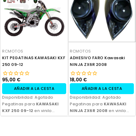
opción de personalización.
opción de personalización.
RCMOTOS
RCMOTOS
KIT PEGATINAS KAWASAKI KXF
ADHESIVO FARO Kawasaki
250 09-12
NINJA ZX6R 2008
95,00 €
18,00 €
AÑADIR A LA CESTA
AÑADIR A LA CESTA
Disponibilidad:
Agotado
Disponibilidad:
Agotado
Pegatinas para
KAWASAKI
Pegatinas para
KAWASAKI
KXF 250 09-12
en vinilo
NINJA ZX6R 2008
en vinilo
polimérico laminado,
polimérico laminado,
impresas con tinta
impresas con tinta
ecosolvente. Alta resistencia,
ecosolvente. Alta resistencia,