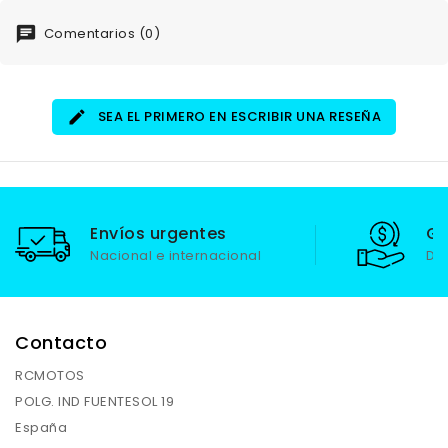
acabado profesional y
acabado profesional y
opción de personalización.
opción de personalización.
Comentarios (0)
SEA EL PRIMERO EN ESCRIBIR UNA RESEÑA
Envíos urgentes
Ga
Nacional e internacional
De
Contacto
RCMOTOS
POLG. IND FUENTESOL 19
España