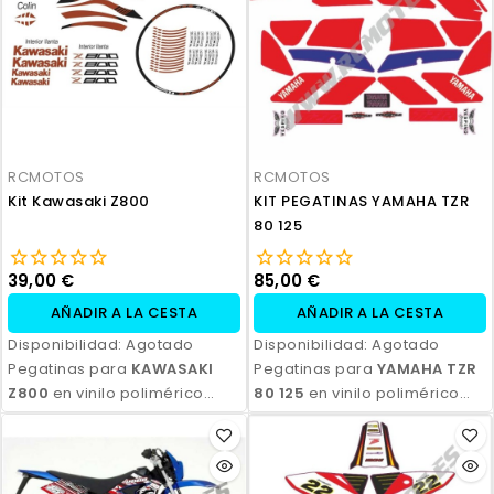
acabado profesional y
opción de personalización.
RCMOTOS
RCMOTOS
Kit Kawasaki Z800
KIT PEGATINAS YAMAHA TZR
80 125
39,00 €
85,00 €
AÑADIR A LA CESTA
AÑADIR A LA CESTA
Disponibilidad:
Agotado
Disponibilidad:
Agotado
Pegatinas para
KAWASAKI
Pegatinas para
YAMAHA TZR
Z800
en vinilo polimérico
80 125
en vinilo polimérico
laminado, impresas con tinta
laminado, impresas con tinta
ecosolvente. Alta resistencia,
ecosolvente. Alta resistencia,
acabado profesional y
acabado profesional y
opción de personalización.
opción de personalización.