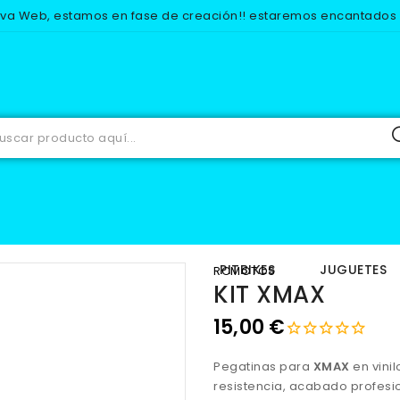
eva Web, estamos en fase de creación!! estaremos encantados d
Inicio
ADHESIVOS
PEGATINAS VARIAS
KIT XMAX
IOS
EQUIPACION
PITBIKES
JUGUETES
RCMOTOS
KIT XMAX
15,00 €
Pegatinas para
XMAX
en vinil
resistencia, acabado profesi