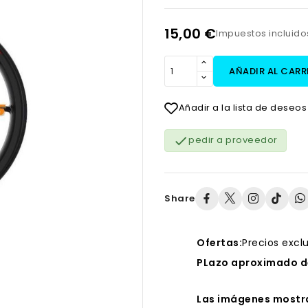
15,00 €
Impuestos incluid
AÑADIR AL CARR
Añadir a la lista de deseos

pedir a proveedor
Share
Ofertas:
Precios excl
PLazo aproximado de
Las imágenes mostra