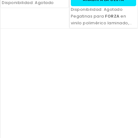
Disponibilidad:
Agotado
Disponibilidad:
Agotado
Pegatinas para
FORZA
en
vinilo polimérico laminado,
impresas con tinta
ecosolvente. Alta resistencia,
acabado profesional y
opción de personalización.