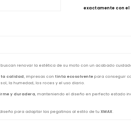
exactamente con el 
s buscan renovar la estética de su moto con un acabado cuidad
lta calidad
, impresas con
tinta ecosolvente
para conseguir co
sol, la humedad, los roces y el uso diario.
irme y duradera
, manteniendo el diseño en perfecto estado in
diseño para adaptar las pegatinas al estilo de tu
XMAX
.