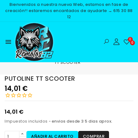
Bienvenidos a nuestra nueva Web, estamos en fase de
creación!! estaremos encantados de ayudarte → 615 30 88
12
menu
Inicio
RECAMBIOS
ACEITES Y LUBRICACION
PUTOLINE
TT SCOOTER
PUTOLINE TT SCOOTER
NUEVO
14,01 €
14,01 €
Impuestos incluidos
envios desde 3 5 dias aprox.
AÑADIR AL CARRITO
COMPRAR