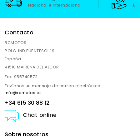
Nacional e internacional
De
Contacto
RCMOTOS
POLG. IND FUENTESOL 19
España
41510 MAIRENA DEL ALCOR
Fax:
955740572
Envíenos un mensaje de correo electrónico:
info@rcmotos.es
+34 615 30 88 12
Chat online
Sobre nosotros