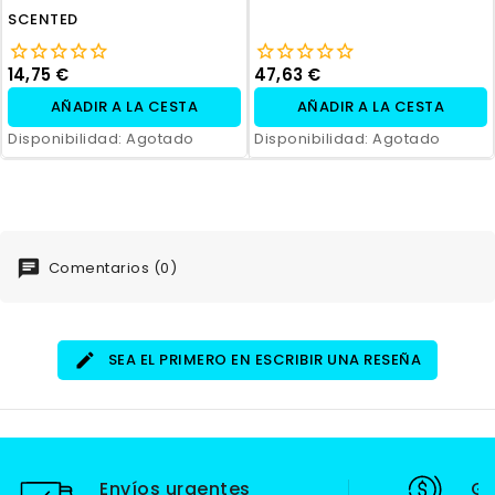
SCENTED
14,75 €
47,63 €
AÑADIR A LA CESTA
AÑADIR A LA CESTA
Disponibilidad:
Agotado
Disponibilidad:
Agotado
Comentarios (0)
SEA EL PRIMERO EN ESCRIBIR UNA RESEÑA
Envíos urgentes
Ga