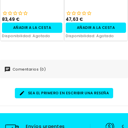
83,49 €
47,63 €
AÑADIR A LA CESTA
AÑADIR A LA CESTA
Disponibilidad:
Agotado
Disponibilidad:
Agotado
Comentarios (0)
SEA EL PRIMERO EN ESCRIBIR UNA RESEÑA
Envíos urgentes
Ga