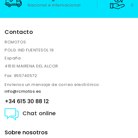
Nacional e internacional
De
Contacto
RCMOTOS
POLG. IND FUENTESOL 19
España
41510 MAIRENA DEL ALCOR
Fax:
955740572
Envíenos un mensaje de correo electrónico:
info@rcmotos.es
+34 615 30 88 12
Chat online
Sobre nosotros