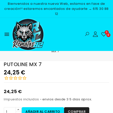
Bienvenidos a nuestra nueva Web, estamos en fase de
creación!! estaremos encantados de ayudarte → 615 30 88
12
menu
Inicio
RECAMBIOS
ACEITES Y LUBRICACION
PUTOLINE
MX 7
PUTOLINE MX 7
NUEVO
24,25 €
24,25 €
Impuestos incluidos
envios desde 3 5 dias aprox.
AÑADIR AL CARRITO
COMPRAR