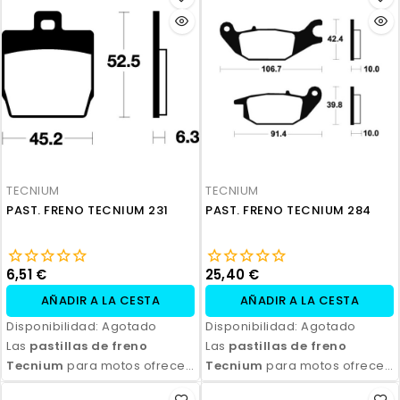
excepcional, con alta
excepcional, con alta
durabilidad y eficiencia.
durabilidad y eficiencia.
Disponibles en compuestos
Disponibles en compuestos
orgánicos, semi-metálicos y
orgánicos, semi-metálicos y
sinterizados, son ideales
sinterizados, son ideales
para todo tipo de
para todo tipo de
motocicletas y condiciones
motocicletas y condiciones
de conducción. Con fácil
de conducción. Con fácil
instalación y excelente
instalación y excelente
relación calidad-precio,
relación calidad-precio,
TECNIUM
TECNIUM
aseguran seguridad y control
aseguran seguridad y control
PAST. FRENO TECNIUM 231
PAST. FRENO TECNIUM 284
en cada frenada.
en cada frenada.
6,51 €
25,40 €
AÑADIR A LA CESTA
AÑADIR A LA CESTA
Disponibilidad:
Agotado
Disponibilidad:
Agotado
Las
pastillas de freno
Las
pastillas de freno
Tecnium
para motos ofrecen
Tecnium
para motos ofrecen
un rendimiento de frenado
un rendimiento de frenado