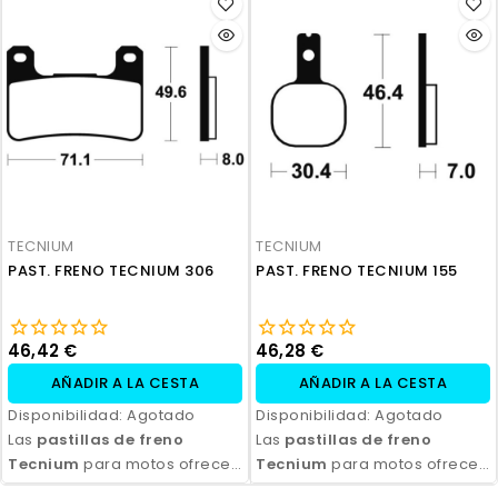
excepcional, con alta
excepcional, con alta
durabilidad y eficiencia.
durabilidad y eficiencia.
Disponibles en compuestos
Disponibles en compuestos
orgánicos, semi-metálicos y
orgánicos, semi-metálicos y
sinterizados, son ideales
sinterizados, son ideales
para todo tipo de
para todo tipo de
motocicletas y condiciones
motocicletas y condiciones
de conducción. Con fácil
de conducción. Con fácil
instalación y excelente
instalación y excelente
relación calidad-precio,
relación calidad-precio,
TECNIUM
TECNIUM
aseguran seguridad y control
aseguran seguridad y control
PAST. FRENO TECNIUM 306
PAST. FRENO TECNIUM 155
en cada frenada.
en cada frenada.
46,42 €
46,28 €
AÑADIR A LA CESTA
AÑADIR A LA CESTA
Disponibilidad:
Agotado
Disponibilidad:
Agotado
Las
pastillas de freno
Las
pastillas de freno
Tecnium
para motos ofrecen
Tecnium
para motos ofrecen
un rendimiento de frenado
un rendimiento de frenado