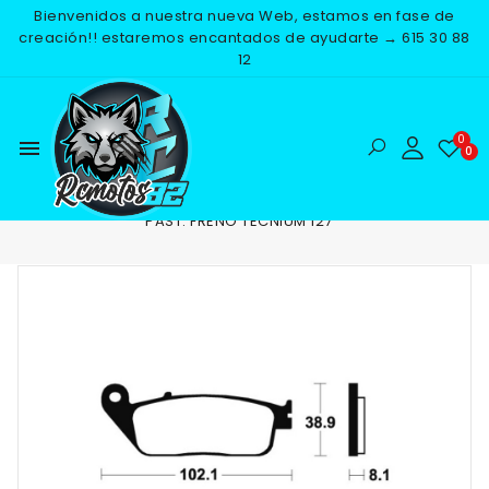
Bienvenidos a nuestra nueva Web, estamos en fase de
creación!! estaremos encantados de ayudarte → 615 30 88
12
menu
Inicio
RECAMBIOS
FRENOS
PASTILLAS DE FRENO
PAST. FRENO TECNIUM 127
NUEVO