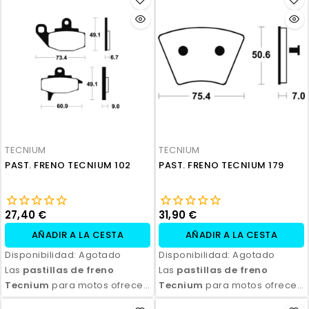
excepcional, con alta
excepcional, con alta
durabilidad y eficiencia.
durabilidad y eficiencia.
Disponibles en compuestos
Disponibles en compuestos
orgánicos, semi-metálicos y
orgánicos, semi-metálicos y
sinterizados, son ideales
sinterizados, son ideales
para todo tipo de
para todo tipo de
motocicletas y condiciones
motocicletas y condiciones
de conducción. Con fácil
de conducción. Con fácil
instalación y excelente
instalación y excelente
relación calidad-precio,
relación calidad-precio,
TECNIUM
TECNIUM
aseguran seguridad y control
aseguran seguridad y control
PAST. FRENO TECNIUM 102
PAST. FRENO TECNIUM 179
en cada frenada.
en cada frenada.
27,40 €
31,90 €
AÑADIR A LA CESTA
AÑADIR A LA CESTA
Disponibilidad:
Agotado
Disponibilidad:
Agotado
Las
pastillas de freno
Las
pastillas de freno
Tecnium
para motos ofrecen
Tecnium
para motos ofrecen
un rendimiento de frenado
un rendimiento de frenado