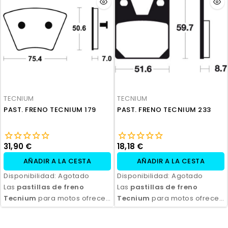
durabilidad y eficiencia.
durabilidad y eficiencia.
Disponibles en compuestos
Disponibles en compuestos
orgánicos, semi-metálicos y
orgánicos, semi-metálicos y
sinterizados, son ideales
sinterizados, son ideales
para todo tipo de
para todo tipo de
motocicletas y condiciones
motocicletas y condiciones
de conducción. Con fácil
de conducción. Con fácil
instalación y excelente
instalación y excelente
relación calidad-precio,
relación calidad-precio,
TECNIUM
TECNIUM
aseguran seguridad y control
aseguran seguridad y control
PAST. FRENO TECNIUM 179
PAST. FRENO TECNIUM 233
en cada frenada.
en cada frenada.
31,90 €
18,18 €
AÑADIR A LA CESTA
AÑADIR A LA CESTA
Disponibilidad:
Agotado
Disponibilidad:
Agotado
Las
pastillas de freno
Las
pastillas de freno
Tecnium
para motos ofrecen
Tecnium
para motos ofrecen
un rendimiento de frenado
un rendimiento de frenado
excepcional, con alta
excepcional, con alta