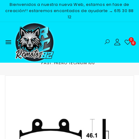
Bienvenidos a nuestra nueva Web, estamos en fase de
creación!! estaremos encantados de ayudarte → 615 30 88
12
menu
Inicio
RECAMBIOS
FRENOS
PASTILLAS DE FRENO
PAST. FRENO TECNIUM 100
NUEVO