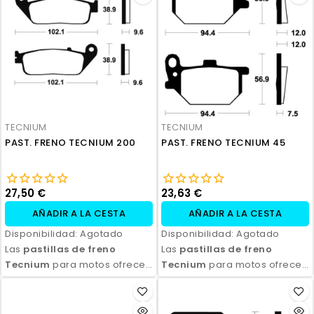
TECNIUM
TECNIUM
PAST. FRENO TECNIUM 200
PAST. FRENO TECNIUM 45
27,50 €
23,63 €
AÑADIR A LA CESTA
AÑADIR A LA CESTA
Disponibilidad:
Agotado
Disponibilidad:
Agotado
Las
pastillas de freno
Las
pastillas de freno
Tecnium
para motos ofrecen
Tecnium
para motos ofrecen
un rendimiento de frenado
un rendimiento de frenado
excepcional, con alta
excepcional, con alta
durabilidad y eficiencia.
durabilidad y eficiencia.