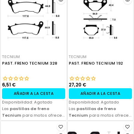
Disponibles en compuestos
Disponibles en compuestos
orgánicos, semi-metálicos y
orgánicos, semi-metálicos y
sinterizados, son ideales
sinterizados, son ideales
para todo tipo de
para todo tipo de
motocicletas y condiciones
motocicletas y condiciones
de conducción. Con fácil
de conducción. Con fácil
instalación y excelente
instalación y excelente
relación calidad-precio,
relación calidad-precio,
TECNIUM
TECNIUM
aseguran seguridad y control
aseguran seguridad y control
PAST. FRENO TECNIUM 328
PAST. FRENO TECNIUM 192
en cada frenada.
en cada frenada.
6,51 €
27,20 €
AÑADIR A LA CESTA
AÑADIR A LA CESTA
Disponibilidad:
Agotado
Disponibilidad:
Agotado
Las
pastillas de freno
Las
pastillas de freno
Tecnium
para motos ofrecen
Tecnium
para motos ofrecen
un rendimiento de frenado
un rendimiento de frenado
excepcional, con alta
excepcional, con alta