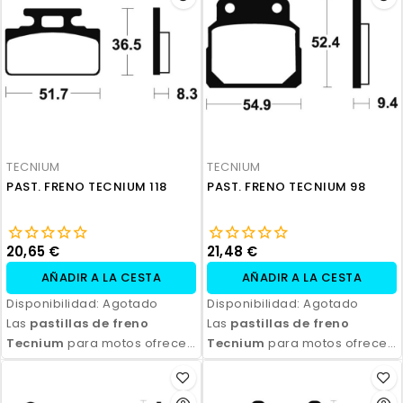
Disponibles en compuestos
Disponibles en compuestos
orgánicos, semi-metálicos y
orgánicos, semi-metálicos y
sinterizados, son ideales
sinterizados, son ideales
para todo tipo de
para todo tipo de
motocicletas y condiciones
motocicletas y condiciones
de conducción. Con fácil
de conducción. Con fácil
instalación y excelente
instalación y excelente
relación calidad-precio,
relación calidad-precio,
TECNIUM
TECNIUM
aseguran seguridad y control
aseguran seguridad y control
PAST. FRENO TECNIUM 118
PAST. FRENO TECNIUM 98
en cada frenada.
en cada frenada.
20,65 €
21,48 €
AÑADIR A LA CESTA
AÑADIR A LA CESTA
Disponibilidad:
Agotado
Disponibilidad:
Agotado
Las
pastillas de freno
Las
pastillas de freno
Tecnium
para motos ofrecen
Tecnium
para motos ofrecen
un rendimiento de frenado
un rendimiento de frenado
excepcional, con alta
excepcional, con alta
durabilidad y eficiencia.
durabilidad y eficiencia.