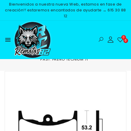
Bienvenidos a nuestra nueva Web, estamos en fase de
creación!! estaremos encantados de ayudarte → 615 30 88
12
menu
Inicio
RECAMBIOS
FRENOS
PASTILLAS DE FRENO
PAST. FRENO TECNIUM 71
NUEVO