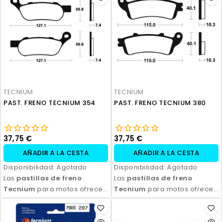
Disponibles en compuestos
Disponibles en compuestos
orgánicos, semi-metálicos y
orgánicos, semi-metálicos y
sinterizados, son ideales
sinterizados, son ideales
para todo tipo de
para todo tipo de
motocicletas y condiciones
motocicletas y condiciones
de conducción. Con fácil
de conducción. Con fácil
instalación y excelente
instalación y excelente
relación calidad-precio,
relación calidad-precio,
TECNIUM
TECNIUM
aseguran seguridad y control
aseguran seguridad y control
PAST. FRENO TECNIUM 354
PAST. FRENO TECNIUM 380
en cada frenada.
en cada frenada.
37,75 €
37,75 €
AÑADIR A LA CESTA
AÑADIR A LA CESTA
Disponibilidad:
Agotado
Disponibilidad:
Agotado
Las
pastillas de freno
Las
pastillas de freno
Tecnium
para motos ofrecen
Tecnium
para motos ofrecen
un rendimiento de frenado
un rendimiento de frenado
excepcional, con alta
excepcional, con alta
durabilidad y eficiencia.
durabilidad y eficiencia.