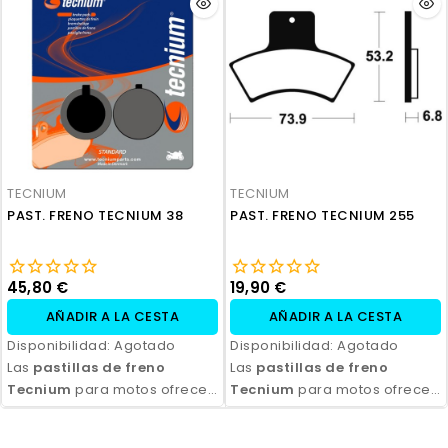
durabilidad y eficiencia.
durabilidad y eficiencia.
Disponibles en compuestos
Disponibles en compuestos
orgánicos, semi-metálicos y
orgánicos, semi-metálicos y
sinterizados, son ideales
sinterizados, son ideales
para todo tipo de
para todo tipo de
motocicletas y condiciones
motocicletas y condiciones
de conducción. Con fácil
de conducción. Con fácil
instalación y excelente
instalación y excelente
relación calidad-precio,
relación calidad-precio,
TECNIUM
TECNIUM
aseguran seguridad y control
aseguran seguridad y control
PAST. FRENO TECNIUM 38
PAST. FRENO TECNIUM 255
en cada frenada.
en cada frenada.
45,80 €
19,90 €
AÑADIR A LA CESTA
AÑADIR A LA CESTA
Disponibilidad:
Agotado
Disponibilidad:
Agotado
Las
pastillas de freno
Las
pastillas de freno
Tecnium
para motos ofrecen
Tecnium
para motos ofrecen
un rendimiento de frenado
un rendimiento de frenado
excepcional, con alta
excepcional, con alta