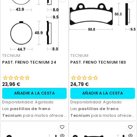
TECNIUM
TECNIUM
PAST. FRENO TECNIUM 24
PAST. FRENO TECNIUM 183
23,96 €
24,79 €
AÑADIR A LA CESTA
AÑADIR A LA CESTA
Disponibilidad:
Agotado
Disponibilidad:
Agotado
Las
pastillas de freno
Las
pastillas de freno
Tecnium
para motos ofrecen
Tecnium
para motos ofrecen
un rendimiento de frenado
un rendimiento de frenado
excepcional, con alta
excepcional, con alta
durabilidad y eficiencia.
durabilidad y eficiencia.