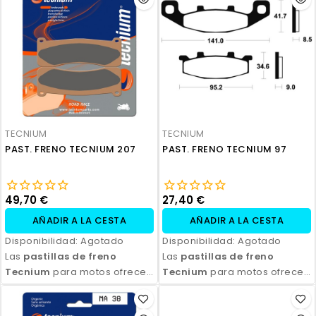
Disponibles en compuestos
Disponibles en compuestos
orgánicos, semi-metálicos y
orgánicos, semi-metálicos y
sinterizados, son ideales
sinterizados, son ideales
para todo tipo de
para todo tipo de
motocicletas y condiciones
motocicletas y condiciones
de conducción. Con fácil
de conducción. Con fácil
instalación y excelente
instalación y excelente
relación calidad-precio,
relación calidad-precio,
TECNIUM
TECNIUM
aseguran seguridad y control
aseguran seguridad y control
PAST. FRENO TECNIUM 207
PAST. FRENO TECNIUM 97
en cada frenada.
en cada frenada.
49,70 €
27,40 €
AÑADIR A LA CESTA
AÑADIR A LA CESTA
Disponibilidad:
Agotado
Disponibilidad:
Agotado
Las
pastillas de freno
Las
pastillas de freno
Tecnium
para motos ofrecen
Tecnium
para motos ofrecen
un rendimiento de frenado
un rendimiento de frenado
excepcional, con alta
excepcional, con alta