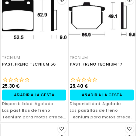
Disponibles en compuestos
Disponibles en compuestos
orgánicos, semi-metálicos y
orgánicos, semi-metálicos y
sinterizados, son ideales
sinterizados, son ideales
para todo tipo de
para todo tipo de
motocicletas y condiciones
motocicletas y condiciones
de conducción. Con fácil
de conducción. Con fácil
instalación y excelente
instalación y excelente
relación calidad-precio,
relación calidad-precio,
TECNIUM
TECNIUM
aseguran seguridad y control
aseguran seguridad y control
PAST. FRENO TECNIUM 56
PAST. FRENO TECNIUM 17
en cada frenada.
en cada frenada.
25,30 €
25,40 €
AÑADIR A LA CESTA
AÑADIR A LA CESTA
Disponibilidad:
Agotado
Disponibilidad:
Agotado
Las
pastillas de freno
Las
pastillas de freno
Tecnium
para motos ofrecen
Tecnium
para motos ofrecen
un rendimiento de frenado
un rendimiento de frenado
excepcional, con alta
excepcional, con alta