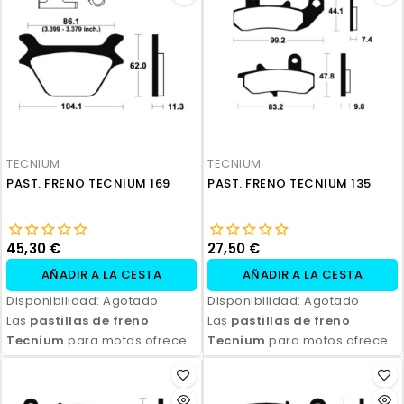
TECNIUM
TECNIUM
PAST. FRENO TECNIUM 169
PAST. FRENO TECNIUM 135
45,30 €
27,50 €
AÑADIR A LA CESTA
AÑADIR A LA CESTA
Disponibilidad:
Agotado
Disponibilidad:
Agotado
Las
pastillas de freno
Las
pastillas de freno
Tecnium
para motos ofrecen
Tecnium
para motos ofrecen
un rendimiento de frenado
un rendimiento de frenado
excepcional, con alta
excepcional, con alta
durabilidad y eficiencia.
durabilidad y eficiencia.