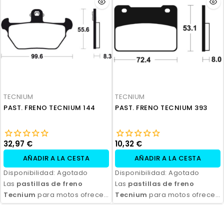
durabilidad y eficiencia.
durabilidad y eficiencia.
Disponibles en compuestos
Disponibles en compuestos
orgánicos, semi-metálicos y
orgánicos, semi-metálicos y
sinterizados, son ideales
sinterizados, son ideales
para todo tipo de
para todo tipo de
motocicletas y condiciones
motocicletas y condiciones
de conducción. Con fácil
de conducción. Con fácil
instalación y excelente
instalación y excelente
relación calidad-precio,
relación calidad-precio,
TECNIUM
TECNIUM
aseguran seguridad y control
aseguran seguridad y control
PAST. FRENO TECNIUM 144
PAST. FRENO TECNIUM 393
en cada frenada.
en cada frenada.
32,97 €
10,32 €
AÑADIR A LA CESTA
AÑADIR A LA CESTA
Disponibilidad:
Agotado
Disponibilidad:
Agotado
Las
pastillas de freno
Las
pastillas de freno
Tecnium
para motos ofrecen
Tecnium
para motos ofrecen
un rendimiento de frenado
un rendimiento de frenado
excepcional, con alta
excepcional, con alta