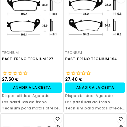
Disponibles en compuestos
Disponibles en compuestos
orgánicos, semi-metálicos y
orgánicos, semi-metálicos y
sinterizados, son ideales
sinterizados, son ideales
para todo tipo de
para todo tipo de
motocicletas y condiciones
motocicletas y condiciones
de conducción. Con fácil
de conducción. Con fácil
instalación y excelente
instalación y excelente
relación calidad-precio,
relación calidad-precio,
TECNIUM
TECNIUM
aseguran seguridad y control
aseguran seguridad y control
PAST. FRENO TECNIUM 127
PAST. FRENO TECNIUM 194
en cada frenada.
en cada frenada.
27,50 €
27,40 €
AÑADIR A LA CESTA
AÑADIR A LA CESTA
Disponibilidad:
Agotado
Disponibilidad:
Agotado
Las
pastillas de freno
Las
pastillas de freno
Tecnium
para motos ofrecen
Tecnium
para motos ofrecen
un rendimiento de frenado
un rendimiento de frenado
excepcional, con alta
excepcional, con alta
durabilidad y eficiencia.
durabilidad y eficiencia.