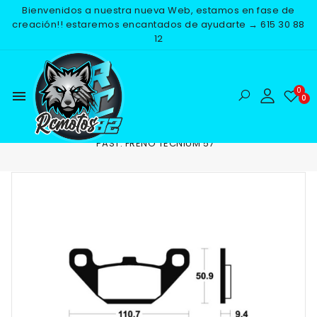
Bienvenidos a nuestra nueva Web, estamos en fase de
creación!! estaremos encantados de ayudarte → 615 30 88
12
menu
Inicio
RECAMBIOS
FRENOS
PASTILLAS DE FRENO
PAST. FRENO TECNIUM 57
NUEVO