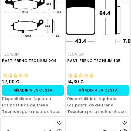
Disponibles en compuestos
Disponibles en compuestos
orgánicos, semi-metálicos y
orgánicos, semi-metálicos y
sinterizados, son ideales
sinterizados, son ideales
para todo tipo de
para todo tipo de
motocicletas y condiciones
motocicletas y condiciones
de conducción. Con fácil
de conducción. Con fácil
instalación y excelente
instalación y excelente
relación calidad-precio,
relación calidad-precio,
TECNIUM
TECNIUM
aseguran seguridad y control
aseguran seguridad y control
PAST. FRENO TECNIUM 204
PAST. FRENO TECNIUM 105
en cada frenada.
en cada frenada.
27,00 €
14,30 €
AÑADIR A LA CESTA
AÑADIR A LA CESTA
Disponibilidad:
Agotado
Disponibilidad:
Agotado
Las
pastillas de freno
Las
pastillas de freno
Tecnium
para motos ofrecen
Tecnium
para motos ofrecen
un rendimiento de frenado
un rendimiento de frenado
excepcional, con alta
excepcional, con alta
durabilidad y eficiencia.
durabilidad y eficiencia.