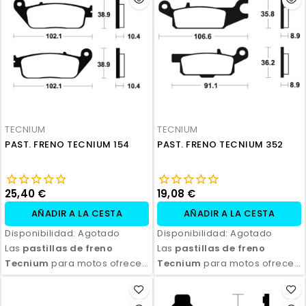
Disponibles en compuestos
Disponibles en compuestos
orgánicos, semi-metálicos y
orgánicos, semi-metálicos y
sinterizados, son ideales
sinterizados, son ideales
para todo tipo de
para todo tipo de
motocicletas y condiciones
motocicletas y condiciones
de conducción. Con fácil
de conducción. Con fácil
instalación y excelente
instalación y excelente
relación calidad-precio,
relación calidad-precio,
TECNIUM
TECNIUM
aseguran seguridad y control
aseguran seguridad y control
PAST. FRENO TECNIUM 154
PAST. FRENO TECNIUM 352
en cada frenada.
en cada frenada.
25,40 €
19,08 €
AÑADIR A LA CESTA
AÑADIR A LA CESTA
Disponibilidad:
Agotado
Disponibilidad:
Agotado
Las
pastillas de freno
Las
pastillas de freno
Tecnium
para motos ofrecen
Tecnium
para motos ofrecen
un rendimiento de frenado
un rendimiento de frenado
excepcional, con alta
excepcional, con alta