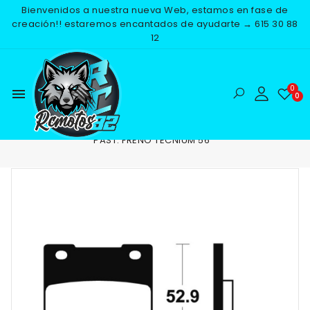
Bienvenidos a nuestra nueva Web, estamos en fase de
creación!! estaremos encantados de ayudarte → 615 30 88
12
menu
Inicio
RECAMBIOS
FRENOS
PASTILLAS DE FRENO
PAST. FRENO TECNIUM 56
NUEVO