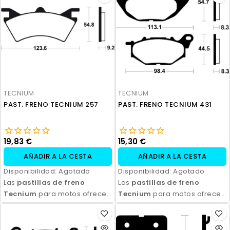
TECNIUM
TECNIUM
PAST. FRENO TECNIUM 257
PAST. FRENO TECNIUM 431
19,83 €
15,30 €
AÑADIR A LA CESTA
AÑADIR A LA CESTA
Disponibilidad:
Agotado
Disponibilidad:
Agotado
Las
pastillas de freno
Las
pastillas de freno
Tecnium
para motos ofrecen
Tecnium
para motos ofrecen
un rendimiento de frenado
un rendimiento de frenado
excepcional, con alta
excepcional, con alta
durabilidad y eficiencia.
durabilidad y eficiencia.