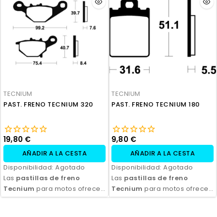
durabilidad y eficiencia.
durabilidad y eficiencia.
Disponibles en compuestos
Disponibles en compuestos
orgánicos, semi-metálicos y
orgánicos, semi-metálicos y
sinterizados, son ideales
sinterizados, son ideales
para todo tipo de
para todo tipo de
motocicletas y condiciones
motocicletas y condiciones
de conducción. Con fácil
de conducción. Con fácil
instalación y excelente
instalación y excelente
relación calidad-precio,
relación calidad-precio,
TECNIUM
TECNIUM
aseguran seguridad y control
aseguran seguridad y control
PAST. FRENO TECNIUM 320
PAST. FRENO TECNIUM 180
en cada frenada.
en cada frenada.
19,80 €
9,80 €
AÑADIR A LA CESTA
AÑADIR A LA CESTA
Disponibilidad:
Agotado
Disponibilidad:
Agotado
Las
pastillas de freno
Las
pastillas de freno
Tecnium
para motos ofrecen
Tecnium
para motos ofrecen
un rendimiento de frenado
un rendimiento de frenado
excepcional, con alta
excepcional, con alta