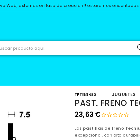
eva Web, estamos en fase de creación!! estaremos encantados d
RECAMBIOS
FRENOS
PASTILLAS DE FRENO
PAST. FRENO TEC
IOS
EQUIPACION
PITBIKES
JUGUETES
TECNIUM
PAST. FRENO T
23,63 €
Las
pastillas de freno Tecn
excepcional, con alta durabil