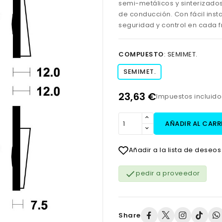
semi-metálicos y sinterizados
de conducción. Con fácil inst
seguridad y control en cada 
COMPUESTO
:
SEMIMET.
SEMIMET.
23,63 €
Impuestos incluid
AÑADIR AL CARR
Añadir a la lista de deseos

pedir a proveedor
Share