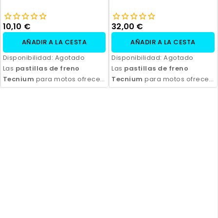
10,10 €
32,00 €
AÑADIR A LA CESTA
AÑADIR A LA CESTA
Disponibilidad:
Agotado
Disponibilidad:
Agotado
Las
pastillas de freno
Las
pastillas de freno
Tecnium
para motos ofrecen
Tecnium
para motos ofrecen
un rendimiento de frenado
un rendimiento de frenado
excepcional, con alta
excepcional, con alta
durabilidad y eficiencia.
durabilidad y eficiencia.
Disponibles en compuestos
Disponibles en compuestos
orgánicos, semi-metálicos y
orgánicos, semi-metálicos y
sinterizados, son ideales
sinterizados, son ideales
para todo tipo de
para todo tipo de
motocicletas y condiciones
motocicletas y condiciones
de conducción. Con fácil
de conducción. Con fácil
instalación y excelente
instalación y excelente
relación calidad-precio,
relación calidad-precio,
aseguran seguridad y control
aseguran seguridad y control