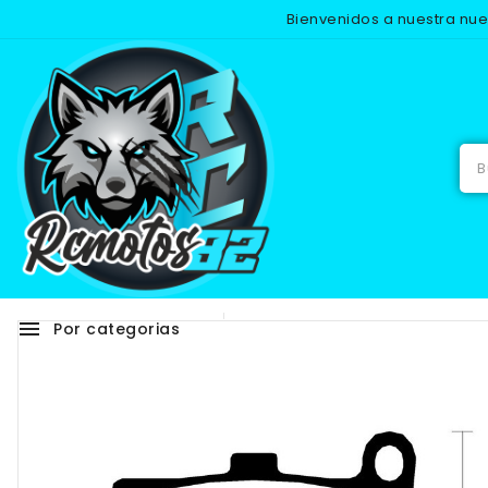
Bienvenidos a nuestra nu
Inicio
menu
Por categorias
Adhesivos
RECAMB
NUEVO