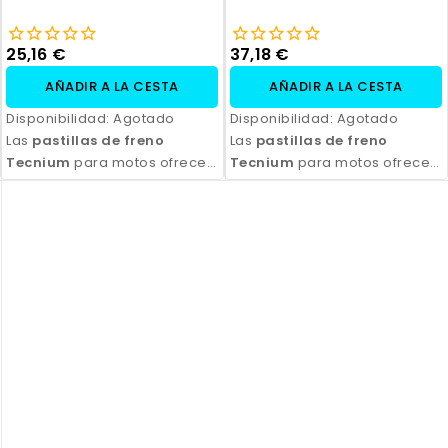
25,16 €
37,18 €
AÑADIR A LA CESTA
AÑADIR A LA CESTA
Disponibilidad:
Agotado
Disponibilidad:
Agotado
Las
pastillas de freno
Las
pastillas de freno
Tecnium
para motos ofrecen
Tecnium
para motos ofrecen
un rendimiento de frenado
un rendimiento de frenado
excepcional, con alta
excepcional, con alta
durabilidad y eficiencia.
durabilidad y eficiencia.
Disponibles en compuestos
Disponibles en compuestos
orgánicos, semi-metálicos y
orgánicos, semi-metálicos y
sinterizados, son ideales
sinterizados, son ideales
para todo tipo de
para todo tipo de
motocicletas y condiciones
motocicletas y condiciones
de conducción. Con fácil
de conducción. Con fácil
instalación y excelente
instalación y excelente
relación calidad-precio,
relación calidad-precio,
aseguran seguridad y control
aseguran seguridad y control