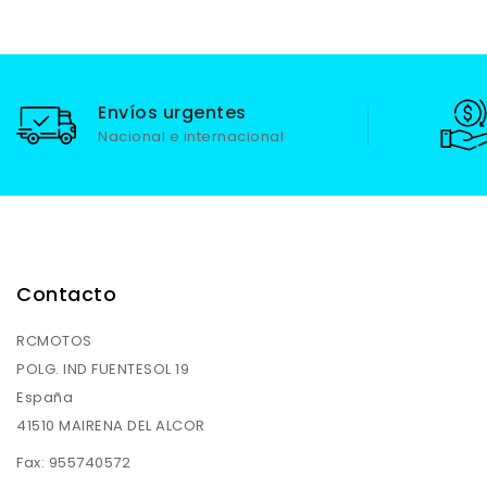
en cada frenada.
en cada frenada.
Envíos urgentes
Nacional e internacional
Contacto
RCMOTOS
POLG. IND FUENTESOL 19
España
41510 MAIRENA DEL ALCOR
Fax:
955740572