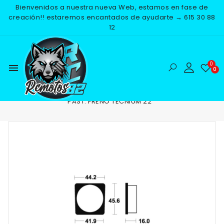
Bienvenidos a nuestra nueva Web, estamos en fase de
creación!! estaremos encantados de ayudarte → 615 30 88
12
menu
Inicio
RECAMBIOS
FRENOS
PASTILLAS DE FRENO
PAST. FRENO TECNIUM 22
NUEVO