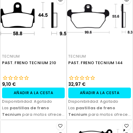
Disponibles en compuestos
Disponibles en compuestos
orgánicos, semi-metálicos y
orgánicos, semi-metálicos y
sinterizados, son ideales
sinterizados, son ideales
para todo tipo de
para todo tipo de
motocicletas y condiciones
motocicletas y condiciones
de conducción. Con fácil
de conducción. Con fácil
instalación y excelente
instalación y excelente
relación calidad-precio,
relación calidad-precio,
TECNIUM
TECNIUM
aseguran seguridad y control
aseguran seguridad y control
PAST. FRENO TECNIUM 210
PAST. FRENO TECNIUM 144
en cada frenada.
en cada frenada.
9,10 €
32,97 €
AÑADIR A LA CESTA
AÑADIR A LA CESTA
Disponibilidad:
Agotado
Disponibilidad:
Agotado
Las
pastillas de freno
Las
pastillas de freno
Tecnium
para motos ofrecen
Tecnium
para motos ofrecen
un rendimiento de frenado
un rendimiento de frenado
excepcional, con alta
excepcional, con alta