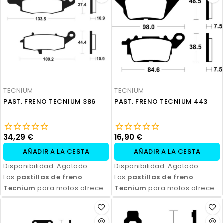
TECNIUM
TECNIUM
PAST. FRENO TECNIUM 386
PAST. FRENO TECNIUM 443
34,29 €
16,90 €
AÑADIR A LA CESTA
AÑADIR A LA CESTA
Disponibilidad:
Agotado
Disponibilidad:
Agotado
Las
pastillas de freno
Las
pastillas de freno
Tecnium
para motos ofrecen
Tecnium
para motos ofrecen
un rendimiento de frenado
un rendimiento de frenado
excepcional, con alta
excepcional, con alta
durabilidad y eficiencia.
durabilidad y eficiencia.