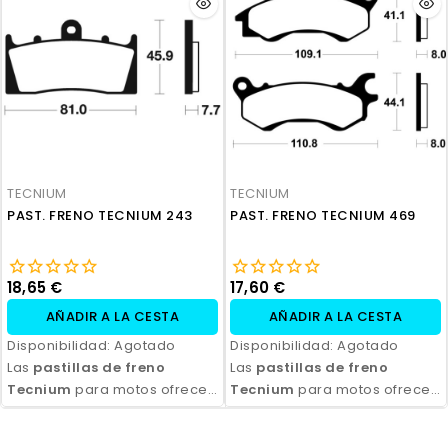
durabilidad y eficiencia.
durabilidad y eficiencia.
Disponibles en compuestos
Disponibles en compuestos
orgánicos, semi-metálicos y
orgánicos, semi-metálicos y
sinterizados, son ideales
sinterizados, son ideales
para todo tipo de
para todo tipo de
motocicletas y condiciones
motocicletas y condiciones
de conducción. Con fácil
de conducción. Con fácil
instalación y excelente
instalación y excelente
relación calidad-precio,
relación calidad-precio,
TECNIUM
TECNIUM
aseguran seguridad y control
aseguran seguridad y control
PAST. FRENO TECNIUM 243
PAST. FRENO TECNIUM 469
en cada frenada.
en cada frenada.
18,65 €
17,60 €
AÑADIR A LA CESTA
AÑADIR A LA CESTA
Disponibilidad:
Agotado
Disponibilidad:
Agotado
Las
pastillas de freno
Las
pastillas de freno
Tecnium
para motos ofrecen
Tecnium
para motos ofrecen
un rendimiento de frenado
un rendimiento de frenado
excepcional, con alta
excepcional, con alta