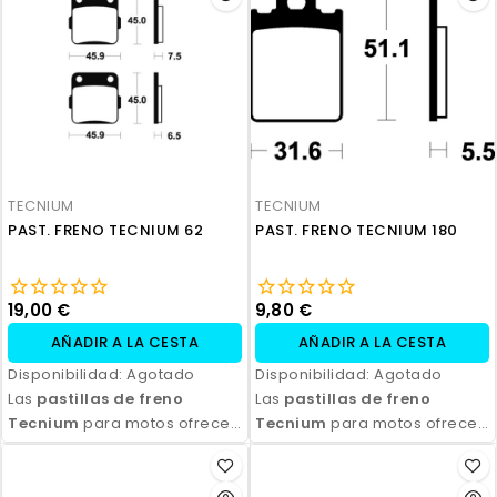
Disponibles en compuestos
Disponibles en compuestos
orgánicos, semi-metálicos y
orgánicos, semi-metálicos y
sinterizados, son ideales
sinterizados, son ideales
para todo tipo de
para todo tipo de
motocicletas y condiciones
motocicletas y condiciones
de conducción. Con fácil
de conducción. Con fácil
instalación y excelente
instalación y excelente
relación calidad-precio,
relación calidad-precio,
TECNIUM
TECNIUM
aseguran seguridad y control
aseguran seguridad y control
PAST. FRENO TECNIUM 62
PAST. FRENO TECNIUM 180
en cada frenada.
en cada frenada.
19,00 €
9,80 €
AÑADIR A LA CESTA
AÑADIR A LA CESTA
Disponibilidad:
Agotado
Disponibilidad:
Agotado
Las
pastillas de freno
Las
pastillas de freno
Tecnium
para motos ofrecen
Tecnium
para motos ofrecen
un rendimiento de frenado
un rendimiento de frenado
excepcional, con alta
excepcional, con alta
durabilidad y eficiencia.
durabilidad y eficiencia.