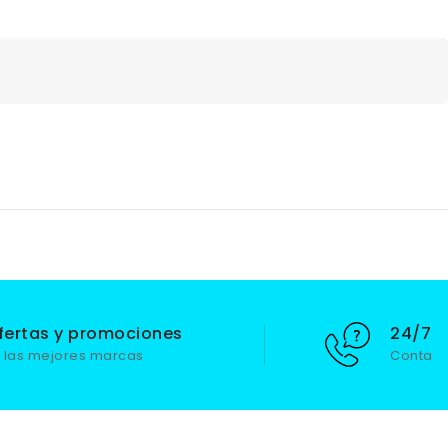
fertas y promociones
24/7 S
 las mejores marcas
Contact