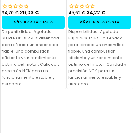
26,03 €
34,22 €
34,70 €
45,62 €
AÑADIR A LA CESTA
AÑADIR A LA CESTA
Disponibilidad:
Agotado
Disponibilidad:
Agotado
Bujía NGK BPR7EIX diseñada
Bujía NGK IZFR5J diseñada
para ofrecer un encendido
para ofrecer un encendido
fiable, una combustión
fiable, una combustión
eficiente y un rendimiento
eficiente y un rendimiento
óptimo del motor. Calidad y
óptimo del motor. Calidad y
precisión NGK para un
precisión NGK para un
funcionamiento estable y
funcionamiento estable y
duradero.
duradero.