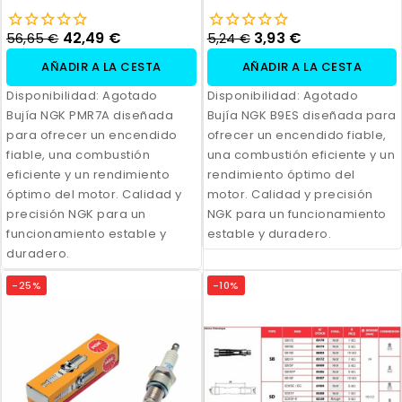
42,49 €
3,93 €
56,65 €
5,24 €
AÑADIR A LA CESTA
AÑADIR A LA CESTA
Disponibilidad:
Agotado
Disponibilidad:
Agotado
Bujía NGK PMR7A diseñada
Bujía NGK B9ES diseñada para
para ofrecer un encendido
ofrecer un encendido fiable,
fiable, una combustión
una combustión eficiente y un
eficiente y un rendimiento
rendimiento óptimo del
óptimo del motor. Calidad y
motor. Calidad y precisión
precisión NGK para un
NGK para un funcionamiento
funcionamiento estable y
estable y duradero.
duradero.
-25%
-10%