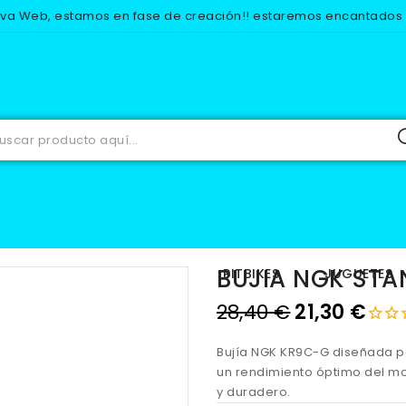
eva Web, estamos en fase de creación!! estaremos encantados d
RECAMBIOS
ELECTRICO
BUJIAS
BUJIA NGK STANDARD K
BUJIA NGK ST
IOS
EQUIPACION
PITBIKES
JUGUETES
28,40 €
21,30 €
Bujía NGK KR9C-G diseñada pa
un rendimiento óptimo del mo
y duradero.