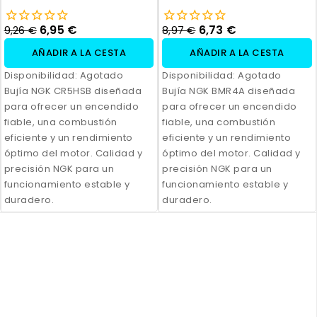
6,95 €
6,73 €
9,26 €
8,97 €
AÑADIR A LA CESTA
AÑADIR A LA CESTA
Disponibilidad:
Agotado
Disponibilidad:
Agotado
Bujía NGK CR5HSB diseñada
Bujía NGK BMR4A diseñada
para ofrecer un encendido
para ofrecer un encendido
fiable, una combustión
fiable, una combustión
eficiente y un rendimiento
eficiente y un rendimiento
óptimo del motor. Calidad y
óptimo del motor. Calidad y
precisión NGK para un
precisión NGK para un
funcionamiento estable y
funcionamiento estable y
duradero.
duradero.