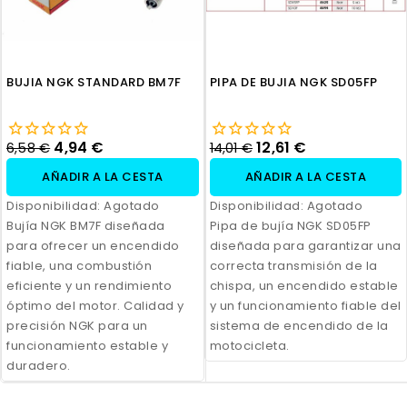
BUJIA NGK STANDARD BM7F
PIPA DE BUJIA NGK SD05FP
4,94 €
12,61 €
6,58 €
14,01 €
AÑADIR A LA CESTA
AÑADIR A LA CESTA
Disponibilidad:
Agotado
Disponibilidad:
Agotado
Bujía NGK BM7F diseñada
Pipa de bujía NGK SD05FP
para ofrecer un encendido
diseñada para garantizar una
fiable, una combustión
correcta transmisión de la
eficiente y un rendimiento
chispa, un encendido estable
óptimo del motor. Calidad y
y un funcionamiento fiable del
precisión NGK para un
sistema de encendido de la
funcionamiento estable y
motocicleta.
duradero.