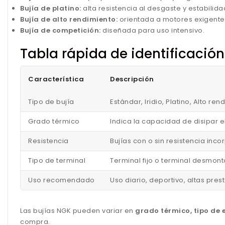
Bujía de platino:
alta resistencia al desgaste y estabilida
Bujía de alto rendimiento:
orientada a motores exigente
Bujía de competición:
diseñada para uso intensivo.
Tabla rápida de identificació
Característica
Descripción
Tipo de bujía
Estándar, Iridio, Platino, Alto r
Grado térmico
Indica la capacidad de disipar e
Resistencia
Bujías con o sin resistencia in
Tipo de terminal
Terminal fijo o terminal desmont
Uso recomendado
Uso diario, deportivo, altas pre
Las bujías NGK pueden variar en
grado térmico, tipo de e
compra.