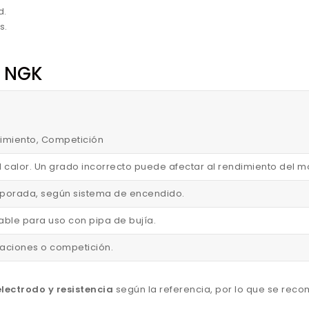
d.
s.
n NGK
endimiento, Competición
l calor. Un grado incorrecto puede afectar al rendimiento del m
corporada, según sistema de encendido.
able para uso con pipa de bujía.
staciones o competición.
lectrodo y resistencia
según la referencia, por lo que se rec