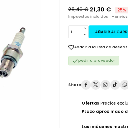
21,30 €
28,40 €
25% 
Impuestos incluidos
envios
AÑADIR AL CARR
Añadir a la lista de deseos

pedir a proveedor
Share
Ofertas:
Precios excl
PLazo aproximado de
Las imágenes mostra