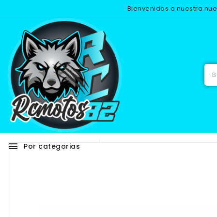
Bienvenidos a nuestra nu
Inicio
menu
Por categorias
Adhesivos
RECAMB
-25%
NUEVO