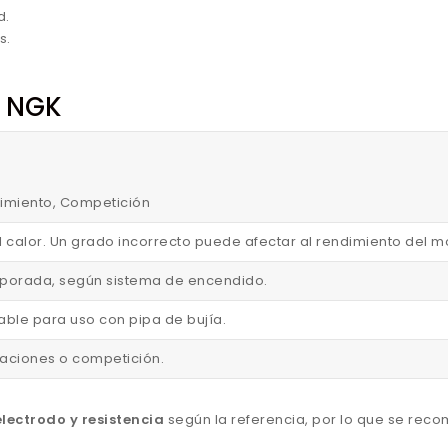
d.
s.
n NGK
endimiento, Competición
l calor. Un grado incorrecto puede afectar al rendimiento del m
corporada, según sistema de encendido.
able para uso con pipa de bujía.
staciones o competición.
lectrodo y resistencia
según la referencia, por lo que se rec