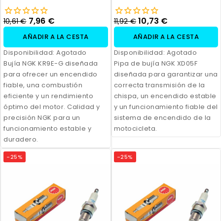
XD05F
7,96 €
10,73 €
10,61 €
11,92 €
AÑADIR A LA CESTA
AÑADIR A LA CESTA
Disponibilidad:
Agotado
Disponibilidad:
Agotado
Bujía NGK KR9E-G diseñada
Pipa de bujía NGK XD05F
para ofrecer un encendido
diseñada para garantizar una
fiable, una combustión
correcta transmisión de la
eficiente y un rendimiento
chispa, un encendido estable
óptimo del motor. Calidad y
y un funcionamiento fiable del
precisión NGK para un
sistema de encendido de la
funcionamiento estable y
motocicleta.
duradero.
-25%
-25%