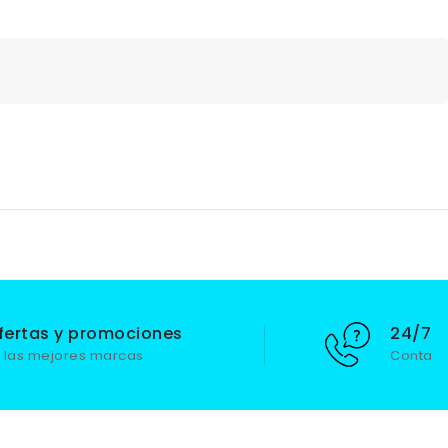
fertas y promociones
24/7 S
 las mejores marcas
Contact