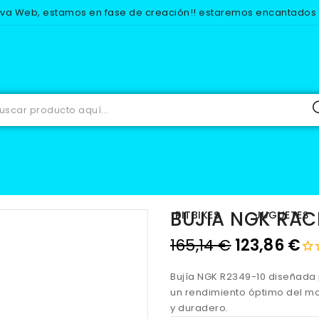
eva Web, estamos en fase de creación!! estaremos encantados d
RECAMBIOS
ELECTRICO
BUJIAS
BUJIA NGK RACING R23
BUJIA NGK RAC
IOS
EQUIPACION
PITBIKES
JUGUETES
165,14 €
123,86 €
Bujía NGK R2349-10 diseñada 
un rendimiento óptimo del mo
y duradero.