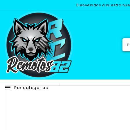
Bienvenidos a nuestra nu
Inicio
menu
Por categorias
Adhesivos
RECAMB
-25%
NUEVO