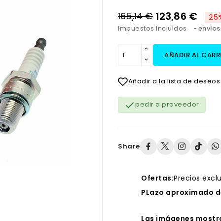
123,86 €
165,14 €
25
Impuestos incluidos
envios
AÑADIR AL CARR
Añadir a la lista de deseos

pedir a proveedor
Share
Ofertas:
Precios excl
PLazo aproximado de
Las imágenes mostra