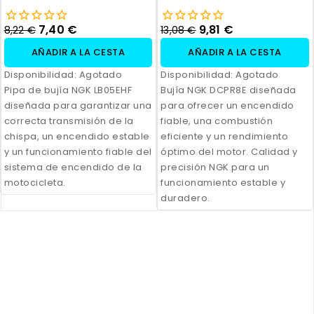
7,40 €
9,81 €
8,22 €
13,08 €
AÑADIR A LA CESTA
AÑADIR A LA CESTA
Disponibilidad:
Agotado
Disponibilidad:
Agotado
Pipa de bujía NGK LB05EHF
Bujía NGK DCPR8E diseñada
diseñada para garantizar una
para ofrecer un encendido
correcta transmisión de la
fiable, una combustión
chispa, un encendido estable
eficiente y un rendimiento
y un funcionamiento fiable del
óptimo del motor. Calidad y
sistema de encendido de la
precisión NGK para un
motocicleta.
funcionamiento estable y
duradero.