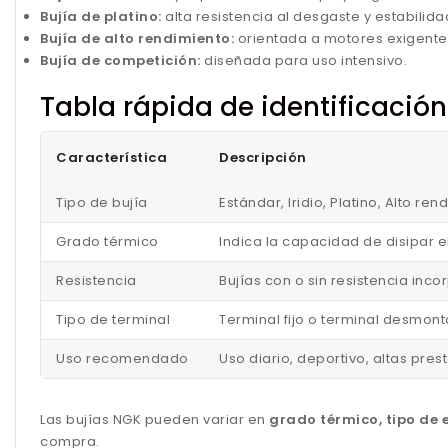
Bujía de platino:
alta resistencia al desgaste y estabilida
Bujía de alto rendimiento:
orientada a motores exigente
Bujía de competición:
diseñada para uso intensivo.
Tabla rápida de identificació
Característica
Descripción
Tipo de bujía
Estándar, Iridio, Platino, Alto r
Grado térmico
Indica la capacidad de disipar e
Resistencia
Bujías con o sin resistencia in
Tipo de terminal
Terminal fijo o terminal desmont
Uso recomendado
Uso diario, deportivo, altas pre
Las bujías NGK pueden variar en
grado térmico, tipo de e
compra.