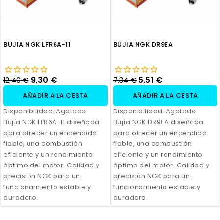
BUJIA NGK LFR6A-11
BUJIA NGK DR9EA
9,30 €
5,51 €
12,40 €
7,34 €
AÑADIR A LA CESTA
AÑADIR A LA CESTA
Disponibilidad:
Agotado
Disponibilidad:
Agotado
Bujía NGK LFR6A-11 diseñada
Bujía NGK DR9EA diseñada
para ofrecer un encendido
para ofrecer un encendido
fiable, una combustión
fiable, una combustión
eficiente y un rendimiento
eficiente y un rendimiento
óptimo del motor. Calidad y
óptimo del motor. Calidad y
precisión NGK para un
precisión NGK para un
funcionamiento estable y
funcionamiento estable y
duradero.
duradero.