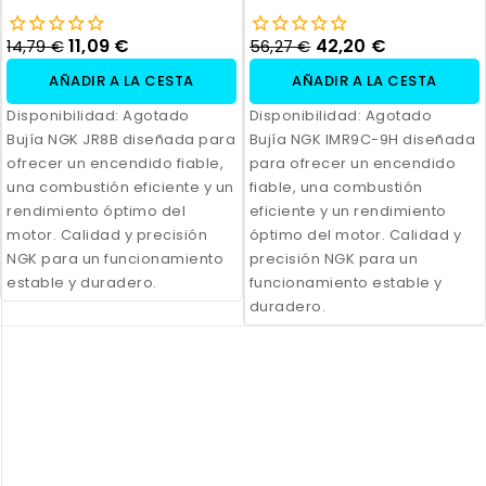
11,09 €
42,20 €
14,79 €
56,27 €
AÑADIR A LA CESTA
AÑADIR A LA CESTA
Disponibilidad:
Agotado
Disponibilidad:
Agotado
Bujía NGK JR8B diseñada para
Bujía NGK IMR9C-9H diseñada
ofrecer un encendido fiable,
para ofrecer un encendido
una combustión eficiente y un
fiable, una combustión
rendimiento óptimo del
eficiente y un rendimiento
motor. Calidad y precisión
óptimo del motor. Calidad y
NGK para un funcionamiento
precisión NGK para un
estable y duradero.
funcionamiento estable y
duradero.