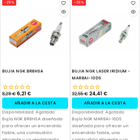
-25%
-25%
BUJIA NGK BR8HSA
BUJIA NGK LASER IRIDIUM -
MAR8AI-10DS
6,21 €
24,41 €
8,28 €
32,55 €
AÑADIR A LA CESTA
AÑADIR A LA CESTA
Disponibilidad:
Agotado
Disponibilidad:
Agotado
Bujía NGK BR8HSA diseñada
Bujía NGK MAR8AI-10DS
para ofrecer un encendido
diseñada para ofrecer un
fiable, una combustión
encendido fiable, una
eficiente y un rendimiento
combustión eficiente y un