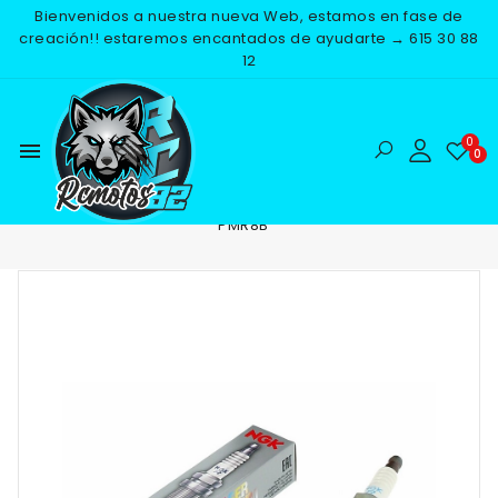
Bienvenidos a nuestra nueva Web, estamos en fase de
creación!! estaremos encantados de ayudarte → 615 30 88
12
menu
Inicio
RECAMBIOS
ELECTRICO
BUJIAS
BUJIA NGK
PMR8B
-25%
NUEVO