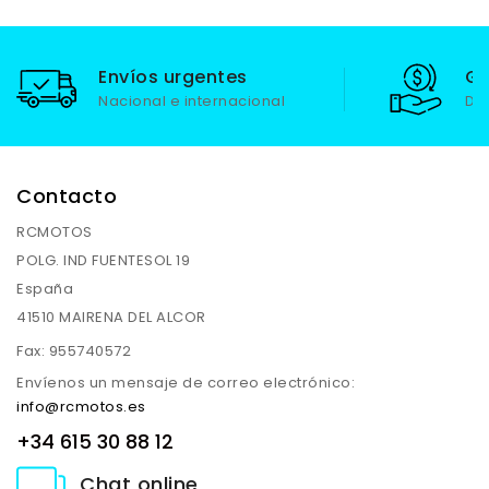
Envíos urgentes
Ga
Nacional e internacional
De
Contacto
RCMOTOS
POLG. IND FUENTESOL 19
España
41510 MAIRENA DEL ALCOR
Fax:
955740572
Envíenos un mensaje de correo electrónico:
info@rcmotos.es
+34 615 30 88 12
Chat online