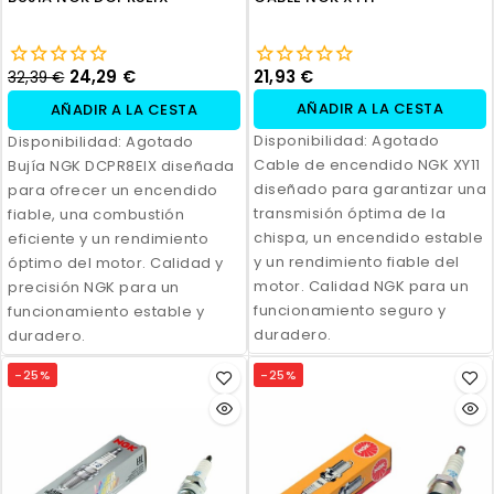
24,29 €
21,93 €
32,39 €
AÑADIR A LA CESTA
AÑADIR A LA CESTA
Disponibilidad:
Agotado
Disponibilidad:
Agotado
Cable de encendido NGK XY11
Bujía NGK DCPR8EIX diseñada
diseñado para garantizar una
para ofrecer un encendido
transmisión óptima de la
fiable, una combustión
chispa, un encendido estable
eficiente y un rendimiento
y un rendimiento fiable del
óptimo del motor. Calidad y
motor. Calidad NGK para un
precisión NGK para un
funcionamiento seguro y
funcionamiento estable y
duradero.
duradero.
-25%
-25%