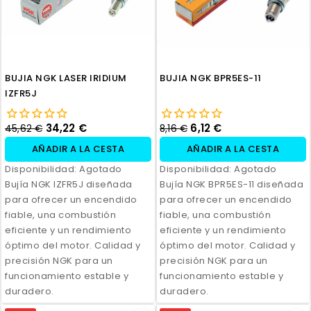
BUJIA NGK LASER IRIDIUM
BUJIA NGK BPR5ES-11
IZFR5J
34,22 €
6,12 €
45,62 €
8,16 €
AÑADIR A LA CESTA
AÑADIR A LA CESTA
Disponibilidad:
Agotado
Disponibilidad:
Agotado
Bujía NGK IZFR5J diseñada
Bujía NGK BPR5ES-11 diseñada
para ofrecer un encendido
para ofrecer un encendido
fiable, una combustión
fiable, una combustión
eficiente y un rendimiento
eficiente y un rendimiento
óptimo del motor. Calidad y
óptimo del motor. Calidad y
precisión NGK para un
precisión NGK para un
funcionamiento estable y
funcionamiento estable y
duradero.
duradero.