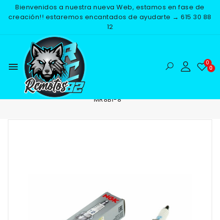
Bienvenidos a nuestra nueva Web, estamos en fase de
creación!! estaremos encantados de ayudarte → 615 30 88
12
menu
Inicio
RECAMBIOS
ELECTRICO
BUJIAS
BUJIA NGK
MR8BI-8
-25%
NUEVO