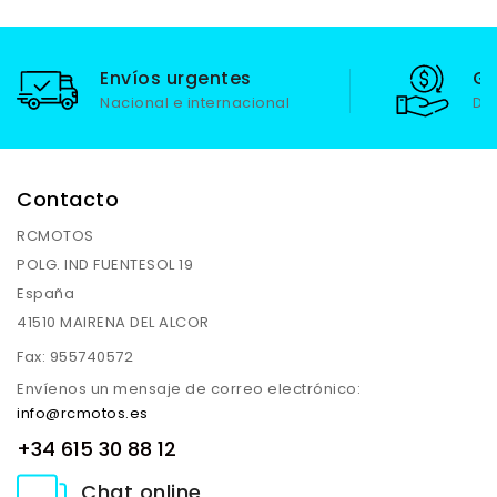
Envíos urgentes
Ga
Nacional e internacional
De
Contacto
RCMOTOS
POLG. IND FUENTESOL 19
España
41510 MAIRENA DEL ALCOR
Fax:
955740572
Envíenos un mensaje de correo electrónico:
info@rcmotos.es
+34 615 30 88 12
Chat online