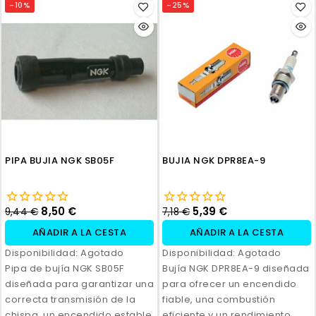
-10%
-25%
PIPA BUJIA NGK SB05F
BUJIA NGK DPR8EA-9
8,50 €
5,39 €
9,44 €
7,18 €
AÑADIR A LA CESTA
AÑADIR A LA CESTA
Disponibilidad:
Agotado
Disponibilidad:
Agotado
Pipa de bujía NGK SB05F
Bujía NGK DPR8EA-9 diseñada
diseñada para garantizar una
para ofrecer un encendido
correcta transmisión de la
fiable, una combustión
chispa, un encendido estable
eficiente y un rendimiento