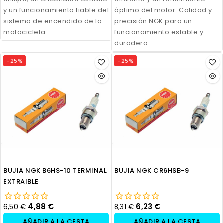
y un funcionamiento fiable del
óptimo del motor. Calidad y
sistema de encendido de la
precisión NGK para un
motocicleta.
funcionamiento estable y
duradero.
-25%
-25%
BUJIA NGK B6HS-10 TERMINAL
BUJIA NGK CR6HSB-9
EXTRAIBLE
4,88 €
6,23 €
6,50 €
8,31 €
AÑADIR A LA CESTA
AÑADIR A LA CESTA