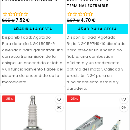
TERMINAL EXTRAIBLE
7,52 €
4,70 €
8,35 €
6,27 €
AÑADIR A LA CESTA
AÑADIR A LA CESTA
Disponibilidad:
Agotado
Disponibilidad:
Agotado
Pipa de bujía NGK LB05E-R
Bujía NGK BP7HS-10 diseñada
diseñada para garantizar una
para ofrecer un encendido
correcta transmisión de la
fiable, una combustión
chispa, un encendido estable
eficiente y un rendimiento
y un funcionamiento fiable del
óptimo del motor. Calidad y
sistema de encendido de la
precisión NGK para un
motocicleta.
funcionamiento estable y
duradero.
-25%
-25%