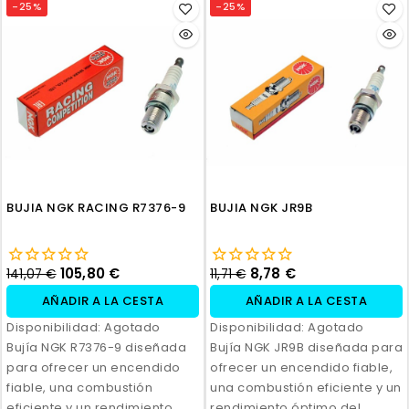
-25%
-25%
BUJIA NGK RACING R7376-9
BUJIA NGK JR9B
105,80 €
8,78 €
141,07 €
11,71 €
AÑADIR A LA CESTA
AÑADIR A LA CESTA
Disponibilidad:
Agotado
Disponibilidad:
Agotado
Bujía NGK R7376-9 diseñada
Bujía NGK JR9B diseñada para
para ofrecer un encendido
ofrecer un encendido fiable,
fiable, una combustión
una combustión eficiente y un
eficiente y un rendimiento
rendimiento óptimo del