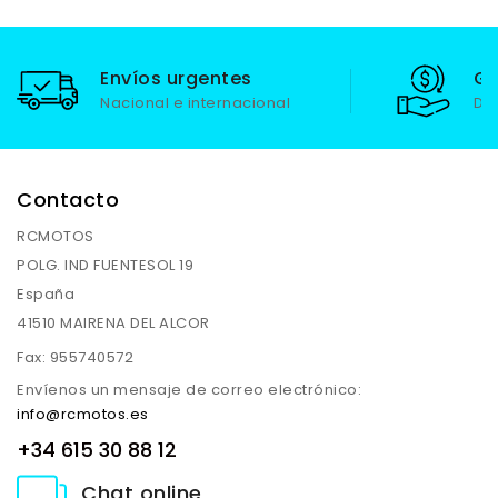
Envíos urgentes
Ga
Nacional e internacional
De
Contacto
RCMOTOS
POLG. IND FUENTESOL 19
España
41510 MAIRENA DEL ALCOR
Fax:
955740572
Envíenos un mensaje de correo electrónico:
info@rcmotos.es
+34 615 30 88 12
Chat online