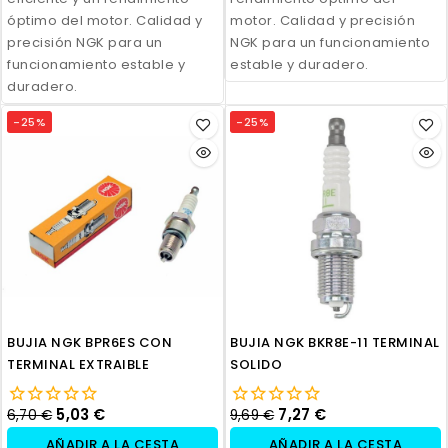
óptimo del motor. Calidad y
motor. Calidad y precisión
precisión NGK para un
NGK para un funcionamiento
funcionamiento estable y
estable y duradero.
duradero.
-25%
-25%
BUJIA NGK BPR6ES CON
BUJIA NGK BKR8E-11 TERMINAL
TERMINAL EXTRAIBLE
SOLIDO
5,03 €
7,27 €
6,70 €
9,69 €
AÑADIR A LA CESTA
AÑADIR A LA CESTA