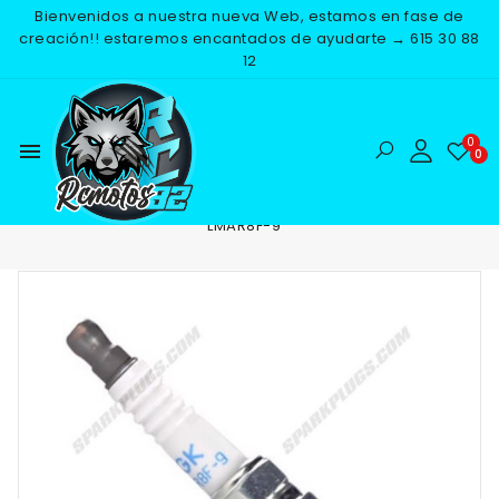
Bienvenidos a nuestra nueva Web, estamos en fase de
creación!! estaremos encantados de ayudarte → 615 30 88
12
menu
Inicio
RECAMBIOS
ELECTRICO
BUJIAS
BUJIA NGK
LMAR8F-9
-25%
NUEVO