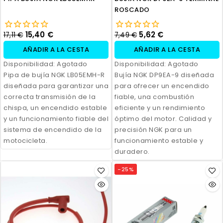
ROSCADO
15,40 €
5,62 €
17,11 €
7,49 €
AÑADIR A LA CESTA
AÑADIR A LA CESTA
Disponibilidad:
Agotado
Disponibilidad:
Agotado
Pipa de bujía NGK LB05EMH-R
Bujía NGK DP9EA-9 diseñada
diseñada para garantizar una
para ofrecer un encendido
correcta transmisión de la
fiable, una combustión
chispa, un encendido estable
eficiente y un rendimiento
y un funcionamiento fiable del
óptimo del motor. Calidad y
sistema de encendido de la
precisión NGK para un
motocicleta.
funcionamiento estable y
duradero.
-25%