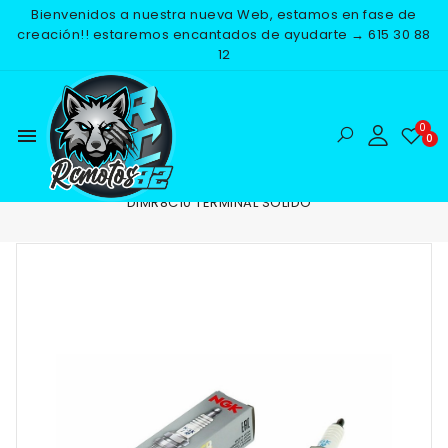
Bienvenidos a nuestra nueva Web, estamos en fase de
creación!! estaremos encantados de ayudarte → 615 30 88
12
menu
Inicio
RECAMBIOS
ELECTRICO
BUJIAS
BUJIA NGK
DIMR8C10 TERMINAL SOLIDO
-25%
NUEVO