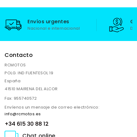
Envíos urgentes
Ga
Nacional e internacional
De
Contacto
RCMOTOS
POLG. IND FUENTESOL 19
España
41510 MAIRENA DEL ALCOR
Fax:
955740572
Envíenos un mensaje de correo electrónico:
info@rcmotos.es
+34 615 30 88 12
Chat online