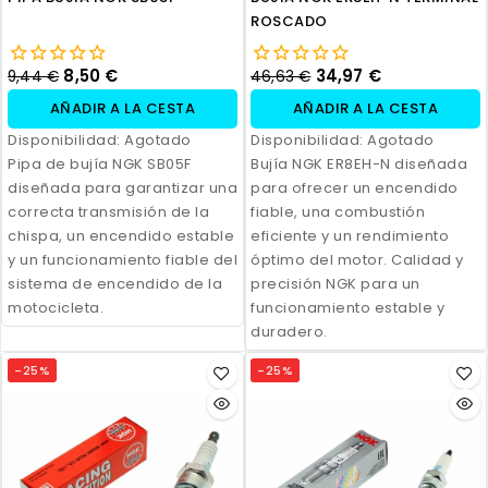
ROSCADO
8,50 €
34,97 €
9,44 €
46,63 €
AÑADIR A LA CESTA
AÑADIR A LA CESTA
Disponibilidad:
Agotado
Disponibilidad:
Agotado
Pipa de bujía NGK SB05F
Bujía NGK ER8EH-N diseñada
diseñada para garantizar una
para ofrecer un encendido
correcta transmisión de la
fiable, una combustión
chispa, un encendido estable
eficiente y un rendimiento
y un funcionamiento fiable del
óptimo del motor. Calidad y
sistema de encendido de la
precisión NGK para un
motocicleta.
funcionamiento estable y
duradero.
-25%
-25%