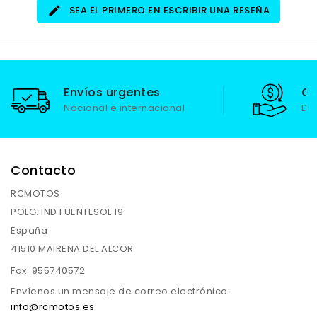
SEA EL PRIMERO EN ESCRIBIR UNA RESEÑA
Envíos urgentes
Ga
Nacional e internacional
De
Contacto
RCMOTOS
POLG. IND FUENTESOL 19
España
41510 MAIRENA DEL ALCOR
Fax:
955740572
Envíenos un mensaje de correo electrónico:
info@rcmotos.es