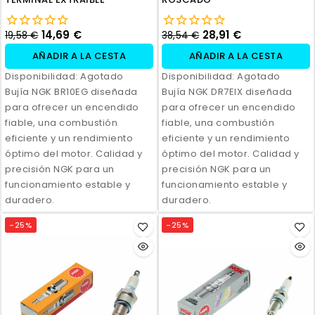
14,69 €
28,91 €
19,58 €
38,54 €
AÑADIR A LA CESTA
AÑADIR A LA CESTA
Disponibilidad:
Agotado
Disponibilidad:
Agotado
Bujía NGK BR10EG diseñada
Bujía NGK DR7EIX diseñada
para ofrecer un encendido
para ofrecer un encendido
fiable, una combustión
fiable, una combustión
eficiente y un rendimiento
eficiente y un rendimiento
óptimo del motor. Calidad y
óptimo del motor. Calidad y
precisión NGK para un
precisión NGK para un
funcionamiento estable y
funcionamiento estable y
duradero.
duradero.
-25%
-25%