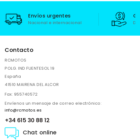
Envíos urgentes
Ga
Nacional e internacional
De
Contacto
RCMOTOS
POLG. IND FUENTESOL 19
España
41510 MAIRENA DEL ALCOR
Fax:
955740572
Envíenos un mensaje de correo electrónico:
info@rcmotos.es
+34 615 30 88 12
Chat online