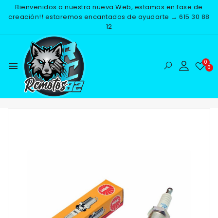
Bienvenidos a nuestra nueva Web, estamos en fase de
creación!! estaremos encantados de ayudarte → 615 30 88
12
menu
Inicio
RECAMBIOS
ELECTRICO
BUJIAS
BUJIA NGK
BR9HS-10
-25%
NUEVO