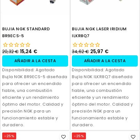
BUJIA NGK STANDARD
BUJIA NGK LASER IRIDIUM
BR9ECS-5
ILKR8Q7
15,24 €
25,97 €
20,32 €
34,62 €
AÑADIR A LA CESTA
AÑADIR A LA CESTA
Disponibilidad:
Agotado
Disponibilidad:
Agotado
Bujía NGK BR9ECS-5 diseñada
Bujía NGK ILKR8Q7 diseñada
para ofrecer un encendido
para ofrecer un encendido
fiable, una combustión
fiable, una combustión
eficiente y un rendimiento
eficiente y un rendimiento
óptimo del motor. Calidad y
óptimo del motor. Calidad y
precisión NGK para un
precisión NGK para un
funcionamiento estable y
funcionamiento estable y
duradero.
duradero.
-25%
-25%