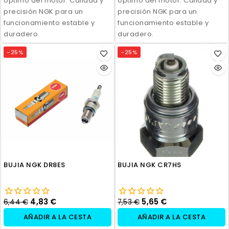
óptimo del motor. Calidad y
óptimo del motor. Calidad y
precisión NGK para un
precisión NGK para un
funcionamiento estable y
funcionamiento estable y
duradero.
duradero.
-25%
-25%
BUJIA NGK DR8ES
BUJIA NGK CR7HS
4,83 €
5,65 €
6,44 €
7,53 €
AÑADIR A LA CESTA
AÑADIR A LA CESTA