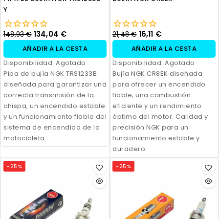
Y
134,04 €
16,11 €
148,93 €
21,48 €
AÑADIR A LA CESTA
AÑADIR A LA CESTA
Disponibilidad:
Agotado
Disponibilidad:
Agotado
Pipa de bujía NGK TRS1233B
Bujía NGK CR8EK diseñada
diseñada para garantizar una
para ofrecer un encendido
correcta transmisión de la
fiable, una combustión
chispa, un encendido estable
eficiente y un rendimiento
y un funcionamiento fiable del
óptimo del motor. Calidad y
sistema de encendido de la
precisión NGK para un
motocicleta.
funcionamiento estable y
duradero.
-25%
-25%