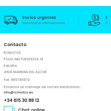
Envíos urgentes
Ga
Nacional e internacional
De
Contacto
RCMOTOS
POLG. IND FUENTESOL 19
España
41510 MAIRENA DEL ALCOR
Fax:
955740572
Envíenos un mensaje de correo electrónico:
info@rcmotos.es
+34 615 30 88 12
Chat online