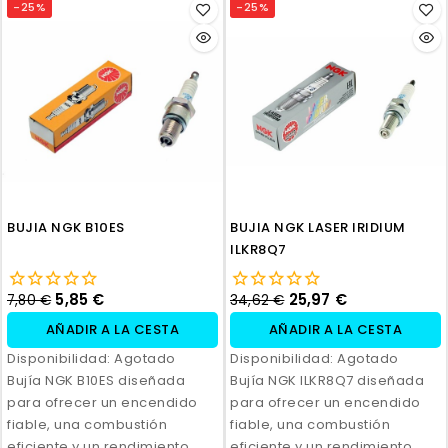
-25%
-25%
BUJIA NGK B10ES
BUJIA NGK LASER IRIDIUM
ILKR8Q7
5,85 €
25,97 €
7,80 €
34,62 €
AÑADIR A LA CESTA
AÑADIR A LA CESTA
Disponibilidad:
Agotado
Disponibilidad:
Agotado
Bujía NGK B10ES diseñada
Bujía NGK ILKR8Q7 diseñada
para ofrecer un encendido
para ofrecer un encendido
fiable, una combustión
fiable, una combustión
eficiente y un rendimiento
eficiente y un rendimiento