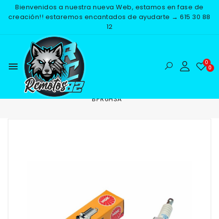
Bienvenidos a nuestra nueva Web, estamos en fase de
creación!! estaremos encantados de ayudarte → 615 30 88
12
menu
Inicio
RECAMBIOS
ELECTRICO
BUJIAS
BUJIA NGK
BPR6HSA
-25%
NUEVO