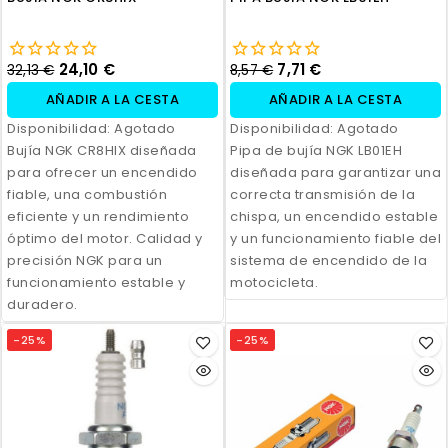
24,10 €
7,71 €
32,13 €
8,57 €
AÑADIR A LA CESTA
AÑADIR A LA CESTA
Disponibilidad:
Agotado
Disponibilidad:
Agotado
Bujía NGK CR8HIX diseñada
Pipa de bujía NGK LB01EH
para ofrecer un encendido
diseñada para garantizar una
fiable, una combustión
correcta transmisión de la
eficiente y un rendimiento
chispa, un encendido estable
óptimo del motor. Calidad y
y un funcionamiento fiable del
precisión NGK para un
sistema de encendido de la
funcionamiento estable y
motocicleta.
duradero.
-25%
-25%