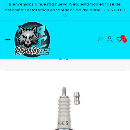
Bienvenidos a nuestra nueva Web, estamos en fase de
creación!! estaremos encantados de ayudarte → 615 30 88
12
menu
Inicio
RECAMBIOS
ELECTRICO
BUJIAS
BUJIA NGK
B5ES
-25%
NUEVO