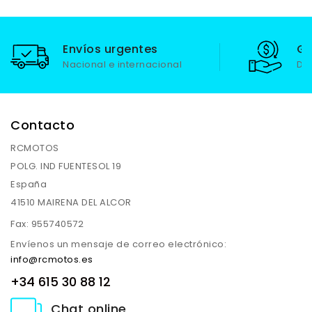
Envíos urgentes
Ga
Nacional e internacional
De
Contacto
RCMOTOS
POLG. IND FUENTESOL 19
España
41510 MAIRENA DEL ALCOR
Fax:
955740572
Envíenos un mensaje de correo electrónico:
info@rcmotos.es
+34 615 30 88 12
Chat online