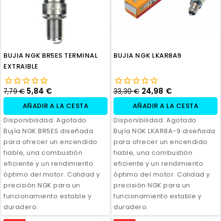
BUJIA NGK BR5ES TERMINAL
BUJIA NGK LKAR8A9
EXTRAIBLE
5,84 €
24,98 €
7,79 €
33,30 €
AÑADIR A LA CESTA
AÑADIR A LA CESTA
Disponibilidad:
Agotado
Disponibilidad:
Agotado
Bujía NGK BR5ES diseñada
Bujía NGK LKAR8A-9 diseñada
para ofrecer un encendido
para ofrecer un encendido
fiable, una combustión
fiable, una combustión
eficiente y un rendimiento
eficiente y un rendimiento
óptimo del motor. Calidad y
óptimo del motor. Calidad y
precisión NGK para un
precisión NGK para un
funcionamiento estable y
funcionamiento estable y
duradero.
duradero.