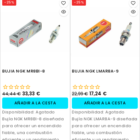
-25%
-25%
BUJIA NGK MR8BI-8
BUJIA NGK LMAR8A-9
33,33 €
17,24 €
44,44 €
22,99 €
AÑADIR A LA CESTA
AÑADIR A LA CESTA
Disponibilidad:
Agotado
Disponibilidad:
Agotado
Bujía NGK MR8BI-8 diseñada
Bujía NGK LMAR8A-9 diseñada
para ofrecer un encendido
para ofrecer un encendido
fiable, una combustión
fiable, una combustión
eficiente y un rendimiento
eficiente y un rendimiento