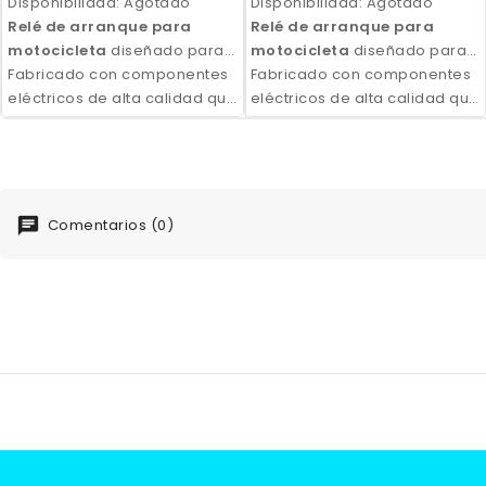
Disponibilidad:
Agotado
Disponibilidad:
Agotado
Relé de arranque para
Relé de arranque para
motocicleta
diseñado para
motocicleta
diseñado para
activar el motor de arranque
Fabricado con componentes
activar el motor de arranque
Fabricado con componentes
de forma rápida y segura al
eléctricos de alta calidad que
de forma rápida y segura al
eléctricos de alta calidad que
accionar el sistema de
garantizan una conexión
accionar el sistema de
garantizan una conexión
encendido.
fiable, un arranque eficiente
encendido.
fiable, un arranque eficiente
del motor y una larga vida útil.
del motor y una larga vida útil.
Comentarios (0)