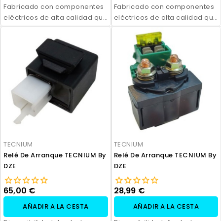
activar el motor de arranque
Fabricado con componentes
activar el motor de arranque
Fabricado con componentes
de forma rápida y segura al
eléctricos de alta calidad que
de forma rápida y segura al
eléctricos de alta calidad que
accionar el sistema de
garantizan una conexión
accionar el sistema de
garantizan una conexión
encendido.
fiable, un arranque eficiente
encendido.
fiable, un arranque eficiente
del motor y una larga vida útil.
del motor y una larga vida útil.
TECNIUM
TECNIUM
Relé De Arranque TECNIUM By
Relé De Arranque TECNIUM By
DZE
DZE
65,00 €
28,99 €
AÑADIR A LA CESTA
AÑADIR A LA CESTA