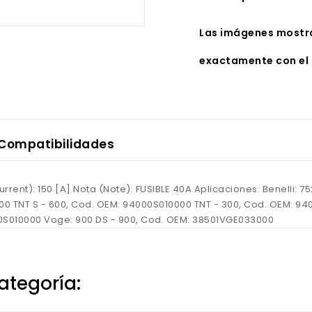
Las imágenes mostra
exactamente con el 
Compatibilidades
urrent): 150 [A] Nota (Note): FUSIBLE 40A Aplicaciones: Benelli: 
0 TNT S - 600, Cod. OEM: 94000S010000 TNT - 300, Cod. OEM: 94
0S010000 Voge: 900 DS - 900, Cod. OEM: 38501VGE033000
ategoría: