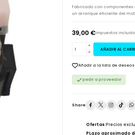
Fabricado con componentes el
un arranque eficiente del moto
39,00 €
Impuestos incluid
AÑADIR AL CARR
Añadir a la lista de deseos

pedir a proveedor
Share
Ofertas:
Precios excl
PLazo aproximado de