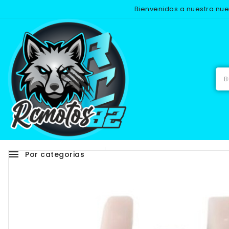
Bienvenidos a nuestra nu
Inicio
REC
menu
Por categorias
Adhesivos
RECAMB
NUEVO