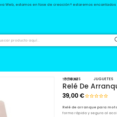
eva Web, estamos en fase de creación!! estaremos encantados d
AMBIOS
ELECTRICO
RELES FUSIBLES
Relé de arranque TEC
IOS
EQUIPACION
PITBIKES
JUGUETES
TECNIUM
Relé De Arranq
39,00 €
Relé de arranque para moto
forma rápida y segura al acc