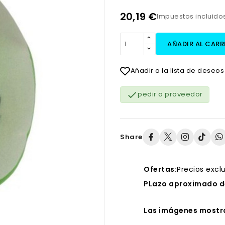
20,19 €
Impuestos incluido
AÑADIR AL CARR
Añadir a la lista de deseos

pedir a proveedor
Share
Ofertas:
Precios excl
PLazo aproximado de
Las imágenes mostra