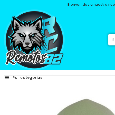
Bienvenidos a nuestra nu
Inicio
menu
Por categorias
Adhesivos
RECAMB
NUEVO