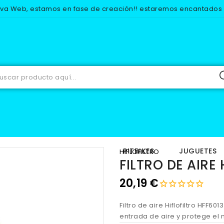
eva Web, estamos en fase de creación!! estaremos encantados d
RECAMBIOS
MOTOR
FILTROS DE AIRE
FILTRO DE AIRE HF
IOS
EQUIPACION
PITBIKES
JUGUETES
HIFLOFILTRO
FILTRO DE AIRE
20,19 €
Filtro de aire Hiflofiltro HFF60
entrada de aire y protege el 