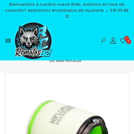
Bienvenidos a nuestra nueva Web, estamos en fase de
creación!! estaremos encantados de ayudarte → 615 30 88
12
menu
Inicio
RECAMBIOS
MOTOR
FILTROS DE AIRE
FILTRO
DE AIRE HFF1029
NUEVO