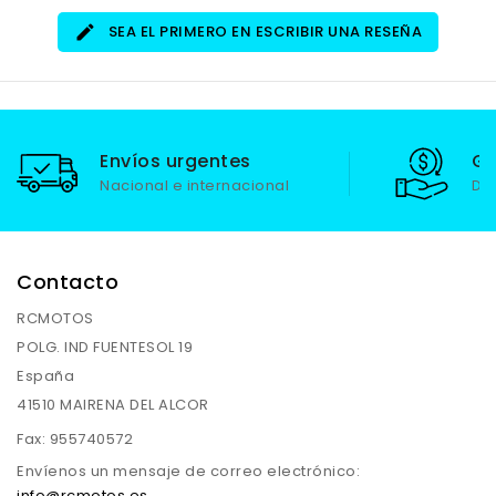
SEA EL PRIMERO EN ESCRIBIR UNA RESEÑA
Envíos urgentes
Ga
Nacional e internacional
De
Contacto
RCMOTOS
POLG. IND FUENTESOL 19
España
41510 MAIRENA DEL ALCOR
Fax:
955740572
Envíenos un mensaje de correo electrónico:
info@rcmotos.es