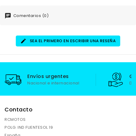
Comentarios (0)
SEA EL PRIMERO EN ESCRIBIR UNA RESEÑA
Envíos urgentes
Ga
Nacional e internacional
De
Contacto
RCMOTOS
POLG. IND FUENTESOL 19
España