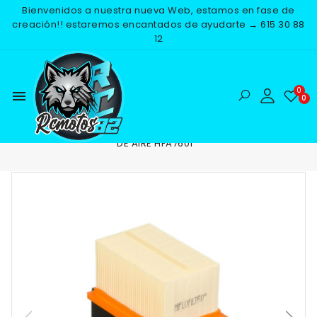
Bienvenidos a nuestra nueva Web, estamos en fase de
creación!! estaremos encantados de ayudarte → 615 30 88
12
menu
Inicio
RECAMBIOS
MOTOR
FILTROS DE AIRE
FILTRO
DE AIRE HFA7601
NUEVO