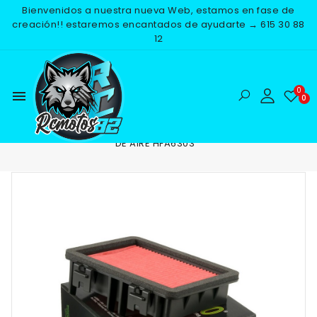
Bienvenidos a nuestra nueva Web, estamos en fase de
creación!! estaremos encantados de ayudarte → 615 30 88
12
menu
Inicio
RECAMBIOS
MOTOR
FILTROS DE AIRE
FILTRO
DE AIRE HFA6303
NUEVO