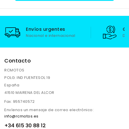
Envíos urgentes
Ga
Nacional e internacional
De
Contacto
RCMOTOS
POLG. IND FUENTESOL 19
España
41510 MAIRENA DEL ALCOR
Fax:
955740572
Envíenos un mensaje de correo electrónico:
info@rcmotos.es
+34 615 30 88 12