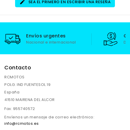
SEA EL PRIMERO EN ESCRIBIR UNA RESEÑA
Envíos urgentes
Ga
Nacional e internacional
De
Contacto
RCMOTOS
POLG. IND FUENTESOL 19
España
41510 MAIRENA DEL ALCOR
Fax:
955740572
Envíenos un mensaje de correo electrónico:
info@rcmotos.es