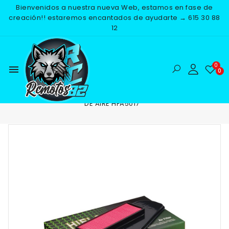
Bienvenidos a nuestra nueva Web, estamos en fase de
creación!! estaremos encantados de ayudarte → 615 30 88
12
menu
Inicio
RECAMBIOS
MOTOR
FILTROS DE AIRE
FILTRO
DE AIRE HFA5017
NUEVO