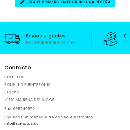
SEA EL PRIMERO EN ESCRIBIR UNA RESEÑA
Envíos urgentes
Ga
Nacional e internacional
De
Contacto
RCMOTOS
POLG. IND FUENTESOL 19
España
41510 MAIRENA DEL ALCOR
Fax:
955740572
Envíenos un mensaje de correo electrónico:
info@rcmotos.es