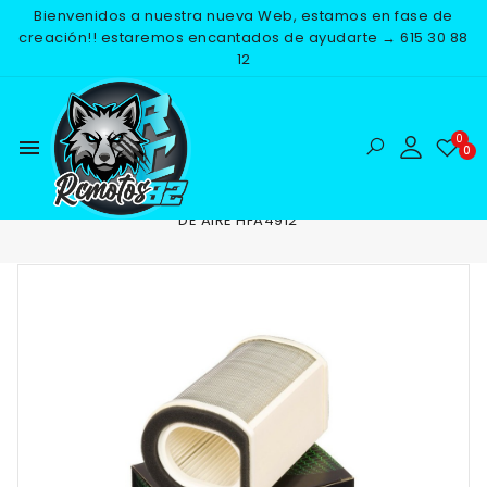
Bienvenidos a nuestra nueva Web, estamos en fase de
creación!! estaremos encantados de ayudarte → 615 30 88
12
menu
Inicio
RECAMBIOS
MOTOR
FILTROS DE AIRE
FILTRO
DE AIRE HFA4912
NUEVO